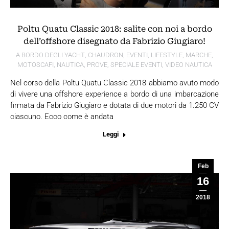
Poltu Quatu Classic 2018: salite con noi a bordo
dell’offshore disegnato da Fabrizio Giugiaro!
A BORDO DEGLI YACHT
,
CHAUDRON
,
EVENTI
,
LIFESTYLE
,
MARCHE
,
MOTOSCAFI
,
NAUTICA
,
PROVE
,
SPECIALE EVENTI
,
VIDEO NAUTICA
Nel corso della Poltu Quatu Classic 2018 abbiamo avuto modo
di vivere una offshore experience a bordo di una imbarcazione
firmata da Fabrizio Giugiaro e dotata di due motori da 1.250 CV
ciascuno. Ecco come è andata
Leggi
Feb
16
2018