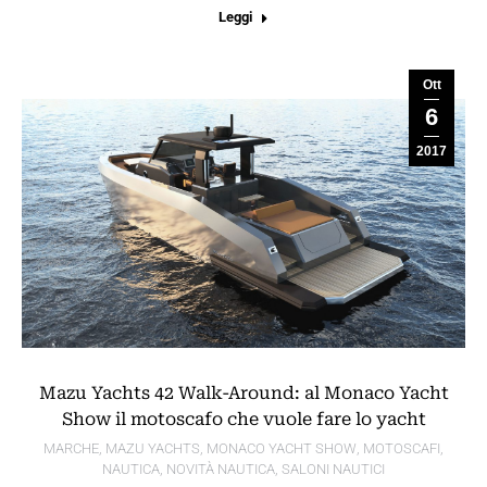
Leggi
Ott
6
2017
Mazu Yachts 42 Walk-Around: al Monaco Yacht
Show il motoscafo che vuole fare lo yacht
MARCHE
,
MAZU YACHTS
,
MONACO YACHT SHOW
,
MOTOSCAFI
,
NAUTICA
,
NOVITÀ NAUTICA
,
SALONI NAUTICI