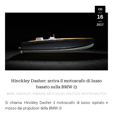
Ott
16
2017
Hinckley Dasher: arriva il motoscafo di lusso
basato sulla BMW i3
BMW
,
HINCKLEY
,
MARCHE
,
MOTOSCAFI
,
NAUTICA
,
NOVITÀ NAUTICA
Si chiama Hinckley Dasher il motoscafo di lusso ispirato e
mosso dai propulsori della BMW i3