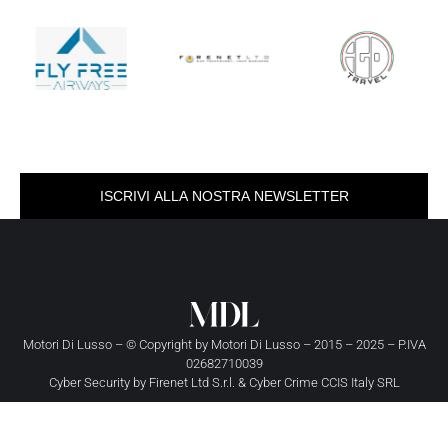
ISCRIVI ALLA NOSTRA NEWSLETTER
Motori Di Lusso – © Copyright by
Motori Di Lusso
– 2015 – 2025 – P.IVA
02682710039
Cyber Security by
Firenet Ltd S.r.l.
&
Cyber Crime CCIS Italy SRL