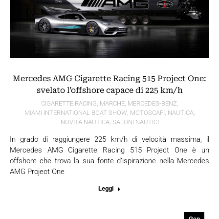
Mercedes AMG Cigarette Racing 515 Project One:
svelato l’offshore capace di 225 km/h
CIGARETTE RACING
,
MARCHE
,
MERCEDES-BENZ
,
MIAMI INTERNATIONAL BOAT SHOW
,
MOTOSCAFI
,
NAUTICA
,
NOVITÀ NAUTICA
,
SALONI NAUTICI
In grado di raggiungere 225 km/h di velocità massima, il
Mercedes AMG Cigarette Racing 515 Project One è un
offshore che trova la sua fonte d’ispirazione nella Mercedes
AMG Project One
Leggi