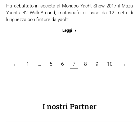
Ha debuttato in società al Monaco Yacht Show 2017 il Mazu
Yachts 42 Walk-Around, motoscafo di lusso da 12 metri di
lunghezza con finiture da yacht
Leggi
←
1
…
5
6
7
8
9
10
→
I nostri Partner