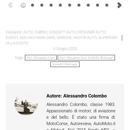
Categorie:
AUTO
,
CABRIO
,
CONCEPT AUTO
,
DESIGNER AUTO
,
EVENTI
,
KEN OKUYAMA CARS
,
MARCHE
,
NOVITÀ AUTO
,
SUPERCAR
,
VILLA D'ESTE
6 Giugno 2023
Tags:
Ken Okuyama Cars
Ken Okuyama Cars Kode61 Birdcage
Kode61 Birdcage
Autore:
Alessandro Colombo
Alessandro Colombo, classe 1983.
Appassionato di motori, di aviazione
e del bello. È stato una firma di:
MotoCorse, Autoreview, AutoMoto.it