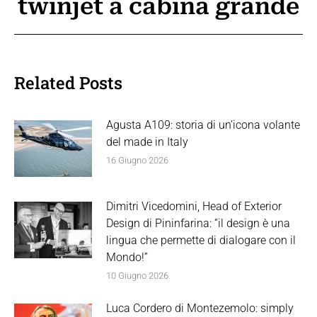
twinjet a cabina grande
post:
Related Posts
Agusta A109: storia di un’icona volante
del made in Italy
16 Giugno 2026
Dimitri Vicedomini, Head of Exterior
Design di Pininfarina: “il design è una
lingua che permette di dialogare con il
Mondo!”
10 Giugno 2026
Luca Cordero di Montezemolo: simply