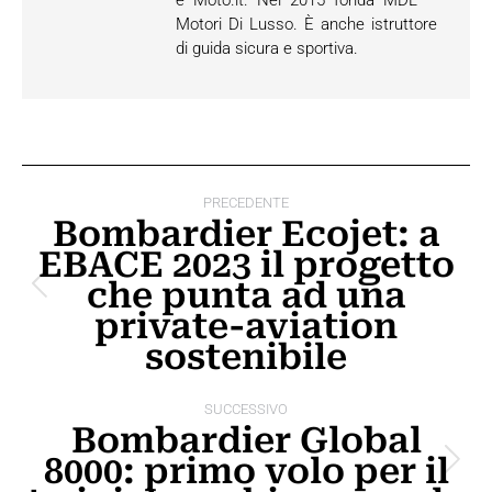
e Moto.it. Nel 2015 fonda MDL –
Motori Di Lusso. È anche istruttore
di guida sicura e sportiva.
Naviga
PRECEDENTE
tra
Bombardier Ecojet: a
EBACE 2023 il progetto
i
che punta ad una
Post
post
private-aviation
precedente:
sostenibile
SUCCESSIVO
Bombardier Global
8000: primo volo per il
Prossimo