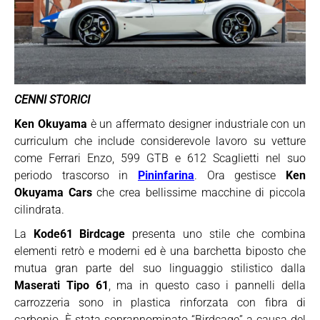
CENNI STORICI
Ken Okuyama
è un affermato designer industriale con un
curriculum che include considerevole lavoro su vetture
come Ferrari Enzo, 599 GTB e 612 Scaglietti nel suo
periodo trascorso in
Pininfarina
. Ora gestisce
Ken
Okuyama Cars
che crea bellissime macchine di piccola
cilindrata.
La
Kode61 Birdcage
presenta uno stile che combina
elementi retrò e moderni ed è una barchetta biposto che
mutua gran parte del suo linguaggio stilistico dalla
Maserati Tipo 61
, ma in questo caso i pannelli della
carrozzeria sono in plastica rinforzata con fibra di
carbonio. È stata soprannominato “Birdcage” a causa del