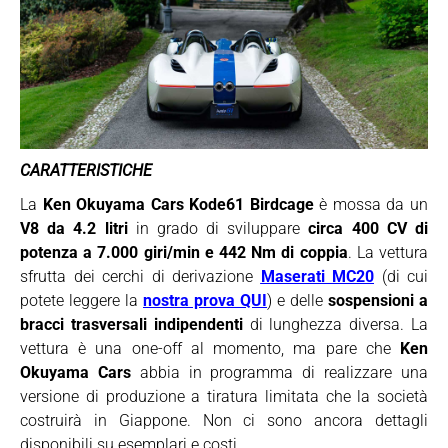
CARATTERISTICHE
La
Ken Okuyama Cars Kode61 Birdcage
è mossa da un
V8 da 4.2 litri
in grado di sviluppare
circa 400 CV di
potenza a 7.000 giri/min e 442 Nm di coppia
. La vettura
sfrutta dei cerchi di derivazione
Maserati MC20
(di cui
potete leggere la
nostra prova QUI
) e delle
sospensioni a
bracci trasversali indipendenti
di lunghezza diversa. La
vettura è una one-off al momento, ma pare che
Ken
Okuyama Cars
abbia in programma di realizzare una
versione di produzione a tiratura limitata che la società
costruirà in Giappone. Non ci sono ancora dettagli
disponibili su esemplari e costi.