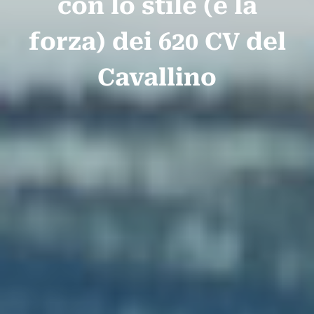
con lo stile (e la
forza) dei 620 CV del
Cavallino