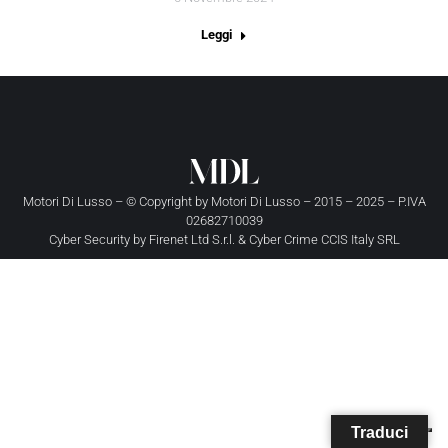
Leggi
Motori Di Lusso – © Copyright by
Motori Di Lusso
– 2015 – 2025 – P.IVA
02682710039
Cyber Security by
Firenet Ltd S.r.l.
&
Cyber Crime CCIS Italy SRL
Traduci