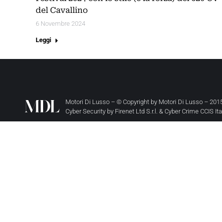
del Cavallino
6 Novembre 2024
Leggi
Motori Di Lusso – © Copyright by
Motori Di Lusso
– 2015
Cyber Security by
Firenet Ltd S.r.l.
&
Cyber Crime CCIS It