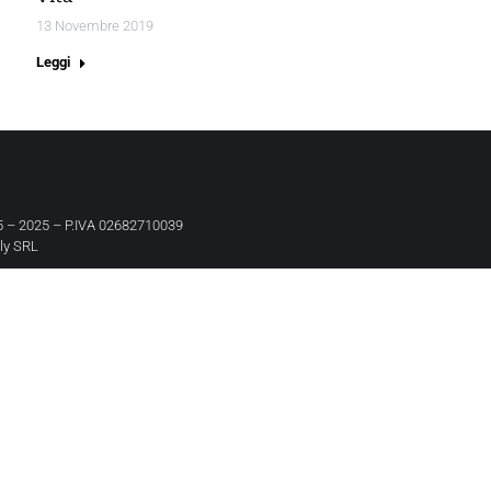
13 Novembre 2019
Leggi
 – 2025 – P.IVA 02682710039
aly SRL