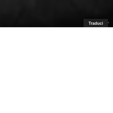
Traduci
Sfarzosi, eleganti, esclusivi. I
jet
e gli
elicotteri
esposti a
EBACE
2023
[verso cui ci siamo recati
a bordo di una magnifica
Bentley Flying Spur
V8
Azure
di cui potete scoprire il
nostro luxury-
experience-test completo QUI
e di cui potete
vedere alcuni frangenti del nostro percorso,
documentati live, sui nostri social usando
l’hashtag:
#MDLRoadToEBACE2013
] fanno
sognare ed emozionare. Rappresentano il top
dell’offerta quando si parla di trasferimento