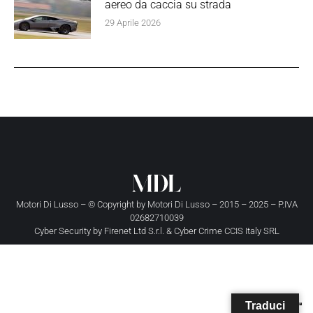
aereo da caccia su strada
29 Aprile 2026
Motori Di Lusso – © Copyright by
Motori Di Lusso
– 2015 – 2025 – P.IVA
02682710039
Cyber Security by
Firenet Ltd S.r.l.
&
Cyber Crime CCIS Italy SRL
Traduci