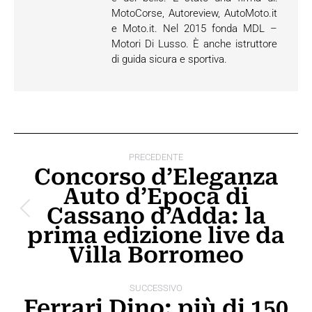
MotoCorse, Autoreview, AutoMoto.it
e Moto.it. Nel 2015 fonda MDL –
Motori Di Lusso. È anche istruttore
di guida sicura e sportiva.
Naviga
PRECEDENTE
tra
Concorso d’Eleganza
Auto d’Epoca di
i
Cassano d’Adda: la
Post
post
prima edizione live da
precedente:
Villa Borromeo
SUCCESSIVO
Ferrari Dino: più di 150