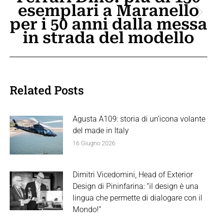
esemplari a Maranello
Prossimo
per i 50 anni dalla messa
post:
in strada del modello
Related Posts
Agusta A109: storia di un’icona volante
del made in Italy
16 Giugno 2026
Dimitri Vicedomini, Head of Exterior
Design di Pininfarina: “il design è una
lingua che permette di dialogare con il
Mondo!”