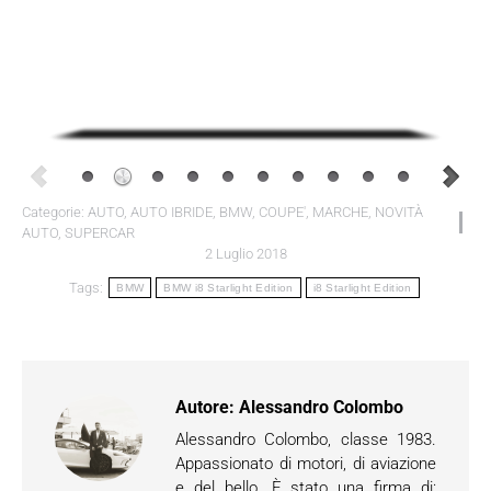
Categorie:
AUTO
,
AUTO IBRIDE
,
BMW
,
COUPE'
,
MARCHE
,
NOVITÀ
AUTO
,
SUPERCAR
2 Luglio 2018
Tags:
BMW
BMW i8 Starlight Edition
i8 Starlight Edition
Autore:
Alessandro Colombo
Alessandro Colombo, classe 1983.
Appassionato di motori, di aviazione
e del bello. È stato una firma di: