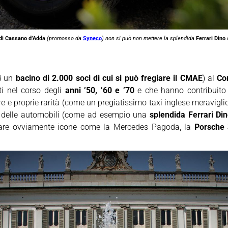
di Cassano d’Adda
(promosso da
Syneco
) non si può non mettere la splendida
Ferrari Dino
d
ad un
bacino di 2.000 soci di cui si può fregiare il CMAE
) al
Co
ti nel corso degli
anni ’50, ’60 e ’70
e che hanno contribuito 
vere e proprie rarità (come un pregiatissimo taxi inglese meravig
te delle automobili (come ad esempio una
splendida Ferrari Di
icare ovviamente icone come la Mercedes Pagoda, la
Porsche 