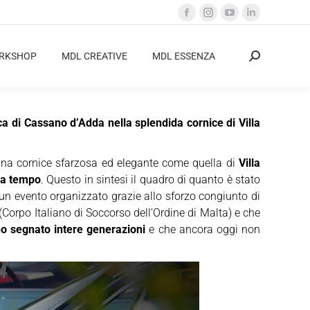
Facebook
Instagram
YouTube
Linkedin
page
page
page
page
opens
opens
opens
opens
ORKSHOP
MDL CREATIVE
MDL ESSENZA
Cerca:
in
in
in
in
new
new
new
new
window
window
window
window
a di Cassano d’Adda nella splendida cornice di Villa
na cornice sfarzosa ed elegante come quella di
Villa
za tempo
. Questo in sintesi il quadro di quanto è stato
 un evento organizzato grazie allo sforzo congiunto di
(Corpo Italiano di Soccorso dell’Ordine di Malta) e che
o segnato intere generazioni
e che ancora oggi non