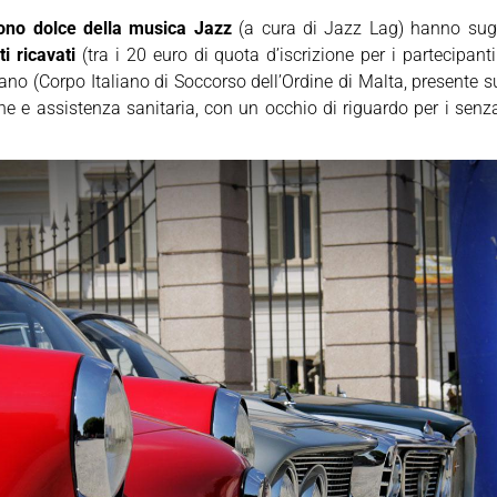
ono dolce della musica Jazz
(a cura di Jazz Lag) hanno sugg
i ricavati
(tra i 20 euro di quota d’iscrizione per i partecipant
ano (Corpo Italiano di Soccorso dell’Ordine di Malta, presente sul
one e assistenza sanitaria, con un occhio di riguardo per i sen