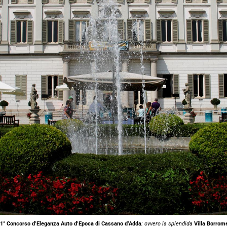
1° Concorso d’Eleganza Auto d’Epoca di Cassano d’Adda
: ovvero la splendida
Villa Borrom