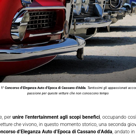
l
1° Concorso d’Eleganza Auto d’Epoca di Cassano d’Adda
. Tantissimi gli appassionati acc
passione per queste vetture che non conoscono tempo
e, per
unire l’entertainment agli scopi benefici
, occupando cos
etture che vivono, in questo momento storico, una seconda giovi
ncorso d’Eleganza Auto d’Epoca di Cassano d’Adda
, andato in 