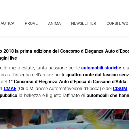
NAUTICA
PROVE
ANIMA
NEWSLETTER
CORSI E W
io 2018 la prima edizione del Concorso d’Eleganza Auto d’Epoc
gini live
 di inizio estate, tanta passione per le
automobili storiche
e u
nica all’insegna dell’amore per le
quattro ruote dal fascino sen
e del
1° Concorso d’Eleganza Auto d’Epoca di Cassano d’Adda
,
el
CMAE
(Club Milanese Automotoveicoli d’Epoca) e del
CISOM
pubblico
la bellezza e il gusto raffinato di
automobili che hann