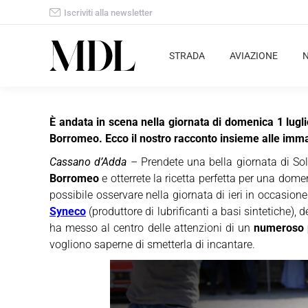
Iscriviti alla newsletter
STRADA
AVIAZIONE
È andata in scena nella giornata di domenica 1 lugl
Borromeo. Ecco il nostro racconto insieme alle imma
Cassano d’Adda
– Prendete una bella giornata di Sole
Borromeo
e otterrete la ricetta perfetta per una dome
possibile osservare nella giornata di ieri in occasion
Syneco
(produttore di lubrificanti a basi sintetiche), d
ha messo al centro delle attenzioni di un
numeroso 
vogliono saperne di smetterla di incantare.