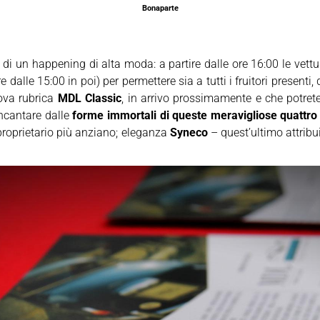
Bonaparte
di un happening di alta moda: a partire dalle ore 16:00 le vettur
uire dalle 15:00 in poi) per permettere sia a tutti i fruitori presen
uova rubrica
MDL Classic
, in arrivo prossimamente e che potrete
 incantare dalle
forme immortali di queste meravigliose quattro
; proprietario più anziano; eleganza
Syneco
– quest’ultimo attribu