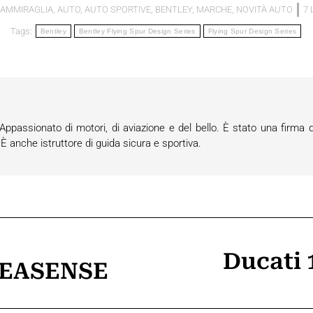
AMMIRAGLIA
,
AUTO
,
AUTO SPORTIVE
,
BENTLEY
,
MARCHE
,
NOVITÀ AUTO
7 
Tags:
Bentley
Bentley Flying Spur Design Series
Flying Spur Design Series
passionato di motori, di aviazione e del bello. È stato una firma d
anche istruttore di guida sicura e sportiva.
Ducati 
 SEASENSE
Prossimo
post: