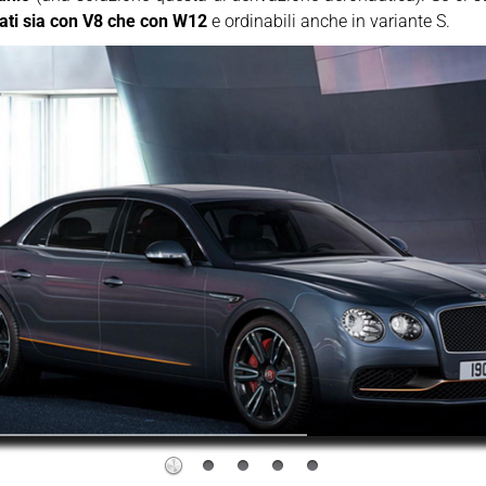
ati sia con V8 che con W12
e ordinabili anche in variante S.