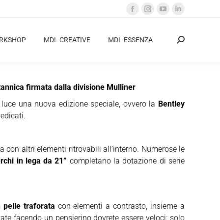
Facebook
Instagram
YouTube
Linkedin
page
page
page
page
opens
opens
opens
opens
ORKSHOP
MDL CREATIVE
MDL ESSENZA
Cerca:
in
in
in
in
new
new
new
new
window
window
window
window
annica firmata dalla divisione Mulliner
a luce una nuova edizione speciale, ovvero la
Bentley
edicati.
ta con altri elementi ritrovabili all’interno. Numerose le
rchi in lega da 21”
completano la dotazione di serie
n pelle traforata
con elementi a contrasto, insieme a
ate facendo un pensierino dovrete essere veloci: solo