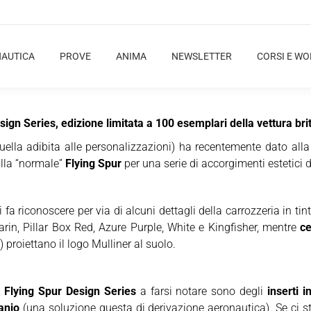
NAUTICA
PROVE
ANIMA
NEWSLETTER
CORSI E W
ign Series, edizione limitata a 100 esemplari della vettura brit
ella adibita alle personalizzazioni) ha recentemente dato all
alla “normale”
Flying Spur
per una serie di accorgimenti estetici d
i fa riconoscere per via di alcuni dettagli della carrozzeria in tin
arin, Pillar Box Red, Azure Purple, White e Kingfisher, mentre
ce
 proiettano il logo Mulliner al suolo.
 Flying Spur Design Series
a farsi notare sono degli
inserti i
tanio
(una soluzione questa di derivazione aeronautica). Se ci st