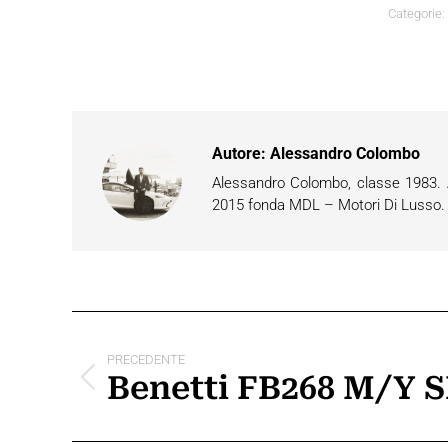
Categorie:
Autore:
Alessandro Colombo
Alessandro Colombo, classe 1983. Ap
2015 fonda MDL – Motori Di Lusso. È 
Naviga
tra
PRECEDENTE
Benetti FB268 M/Y
Post
i
precedente:
post