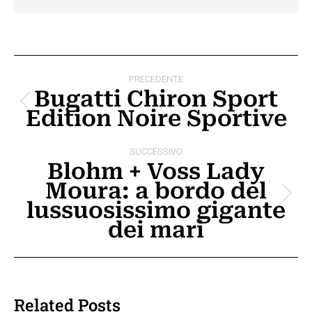
Naviga
PRECEDENTE
tra
Bugatti Chiron Sport
Post
Edition Noire Sportive
i
precedente:
post
SUCCESSIVO
Blohm + Voss Lady
Moura: a bordo del
Prossimo
lussuosissimo gigante
post:
dei mari
Related Posts