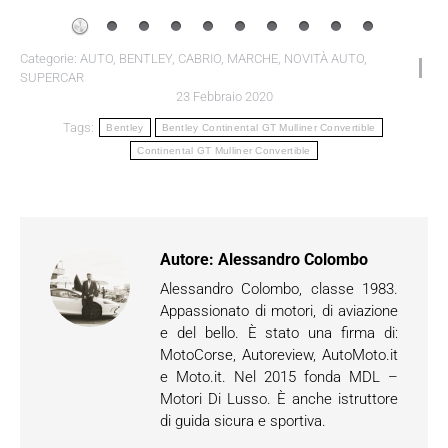
Categorie:
AUTO
,
BENTLEY
,
CABRIO
,
MARCHE
,
NOVITÀ AUTO
,
SUPERCAR
23 Febbraio 2020
Tags:
Bentley
Bentley Continental GT Mulliner Convertible
Continental GT Mulliner Convertible
Autore:
Alessandro Colombo
Alessandro Colombo, classe 1983.
Appassionato di motori, di aviazione
e del bello. È stato una firma di:
MotoCorse, Autoreview, AutoMoto.it
e Moto.it. Nel 2015 fonda MDL –
Motori Di Lusso. È anche istruttore
di guida sicura e sportiva.