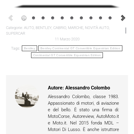
Categorie:
AUTO
,
BENTLEY
,
CABRIO
,
MARCHE
,
NOVITÀ AUTO
,
SUPERCAR
11 Marzo 2020
Tags:
Bentley
Bentley Continental GT Convertible Equestrian Edition
Continental GT Convertible Equestrian Edition
Autore:
Alessandro Colombo
Alessandro Colombo, classe 1983.
Appassionato di motori, di aviazione
e del bello. È stato una firma di:
MotoCorse, Autoreview, AutoMoto.it
e Moto.it. Nel 2015 fonda MDL –
Motori Di Lusso. È anche istruttore