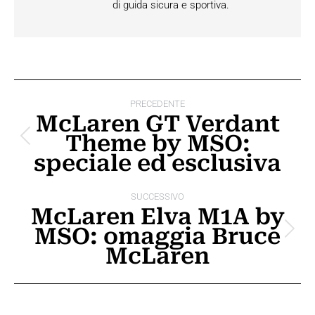
di guida sicura e sportiva.
Naviga
PRECEDENTE
tra
McLaren GT Verdant
Theme by MSO:
i
Post
speciale ed esclusiva
precedente:
post
SUCCESSIVO
McLaren Elva M1A by
MSO: omaggia Bruce
Prossimo
McLaren
post: