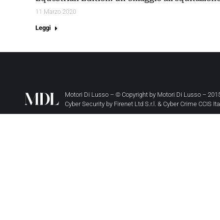
11 Marzo 2020
Leggi
Motori Di Lusso – © Copyright by
Motori Di Lusso
– 2015
Cyber Security by
Firenet Ltd S.r.l.
&
Cyber Crime CCIS It