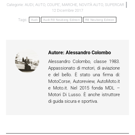
Categorie:
AUDI
,
AUTO
,
COUPE'
,
MARCHE
,
NOVITÀ AUTO
,
SUPERCAR
12 Dicembre 2017
Tags:
Audi
Audi R8 Neuberg Edition
R8 Neuberg Edition
Autore:
Alessandro Colombo
Alessandro Colombo, classe 1983.
Appassionato di motori, di aviazione
e del bello. È stato una firma di:
MotoCorse, Autoreview, AutoMoto.it
e Moto.it. Nel 2015 fonda MDL –
Motori Di Lusso. È anche istruttore
di guida sicura e sportiva.