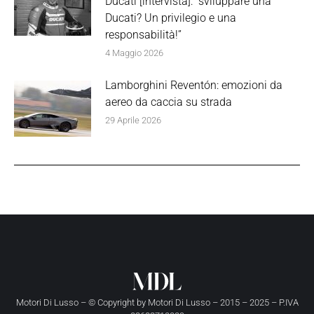
Ducati [intervista]: “sviluppare una
Ducati? Un privilegio e una
responsabilità!”
4 Maggio 2026
Lamborghini Reventón: emozioni da
aereo da caccia su strada
29 Aprile 2026
Motori Di Lusso – © Copyright by
Motori Di Lusso
– 2015 – 2025 – P.IVA