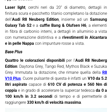
Laser light
, cerchi neri da 20” di diametro, dettagli in
finitura scura e pacchetto titanio completano la dotazione
dell’
Audi R8 Neuberg Edition
, insieme ad un
Samsung
Galaxy Tab S2
e a
cuffie Bang & Olufsen H6
, a elementi
in fibra di carbonio interni, a dettagli in alluminio a vista
con numerazione distintiva e a
rivestimenti in Alcantara
e in pelle Nappa
con impunture rosse a vista.
Base Plus
Quattro le colorazioni disponibili
per l’
Audi R8 Neuberg
Edition
: Daytona Grey, Tango Red, Mythos Black e Suzuka
Grey. Immutata la dotazione, che rimane quella della
R8
V10 Plus
. Cuore pulsante di questa è infatti un
V10 da 5.2
litri aspirato
capace di
610 CV di potenza e 560 Nm di
coppia
e in grado di accelerare la supercar tedesca
da 0 a
100 km/h in 3.2 secondi
di tempo e di permetterle di
raggiungere
330 km/h di velocità massima
.