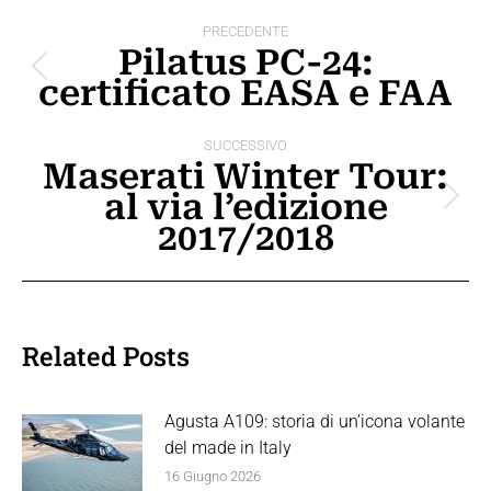
Naviga
PRECEDENTE
tra
Pilatus PC-24:
Post
certificato EASA e FAA
i
precedente:
post
SUCCESSIVO
Maserati Winter Tour:
al via l’edizione
Prossimo
2017/2018
post:
Related Posts
Agusta A109: storia di un’icona volante
del made in Italy
16 Giugno 2026