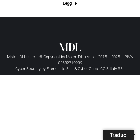
Leggi
Motori Di Lusso – © Copyright by
Motori Di Lusso
– 2015 – 2025 – P.IVA
02682710039
Cyber Security by
Firenet Ltd S.r.l.
&
Cyber Crime CCIS Italy SRL
Traduci