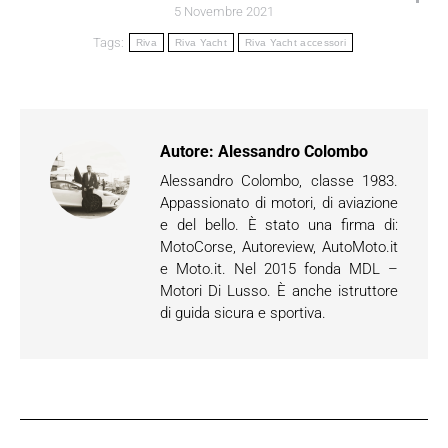
5 Novembre 2021
Tags:
Riva
Riva Yacht
Riva Yacht accessori
Autore:
Alessandro Colombo
Alessandro Colombo, classe 1983.
Appassionato di motori, di aviazione
e del bello. È stato una firma di:
MotoCorse, Autoreview, AutoMoto.it
e Moto.it. Nel 2015 fonda MDL –
Motori Di Lusso. È anche istruttore
di guida sicura e sportiva.
Naviga