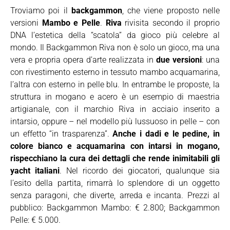
Troviamo poi il
backgammon
, che viene proposto nelle
versioni
Mambo e Pelle
.
Riva
rivisita secondo il proprio
DNA l’estetica della “scatola” da gioco più celebre al
mondo. Il Backgammon Riva non è solo un gioco, ma una
vera e propria opera d’arte realizzata in
due versioni
: una
con rivestimento esterno in tessuto mambo acquamarina,
l’altra con esterno in pelle blu. In entrambe le proposte, la
struttura in mogano e acero è un esempio di maestria
artigianale, con il marchio Riva in acciaio inserito a
intarsio, oppure – nel modello più lussuoso in pelle – con
un effetto “in trasparenza”.
Anche i dadi e le pedine, in
colore bianco e acquamarina con intarsi in mogano,
rispecchiano la cura dei dettagli che rende inimitabili gli
yacht italiani
. Nel ricordo dei giocatori, qualunque sia
l’esito della partita, rimarrà lo splendore di un oggetto
senza paragoni, che diverte, arreda e incanta. Prezzi al
pubblico: Backgammon Mambo: € 2.800; Backgammon
Pelle: € 5.000.