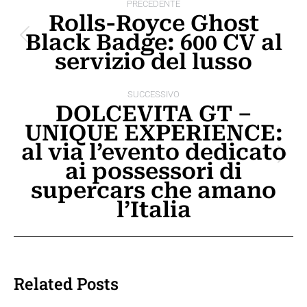
PRECEDENTE
tra
Rolls-Royce Ghost
Black Badge: 600 CV al
i
Post
servizio del lusso
precedente:
post
SUCCESSIVO
DOLCEVITA GT –
UNIQUE EXPERIENCE:
al via l’evento dedicato
Prossimo
ai possessori di
post:
supercars che amano
l’Italia
Related Posts