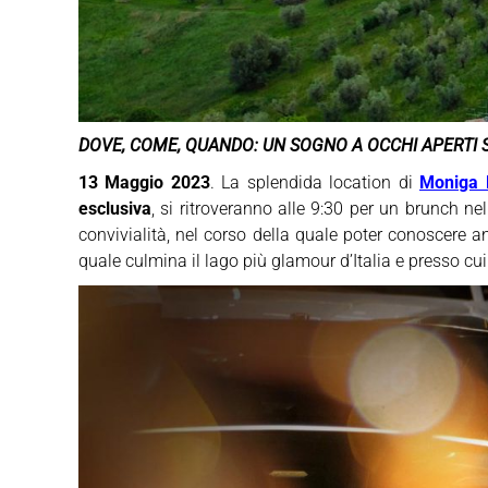
DOVE, COME, QUANDO: UN SOGNO A OCCHI APERTI 
13 Maggio 2023
. La splendida location di
Moniga 
esclusiva
, si ritroveranno alle 9:30 per un brunch nel
convivialità, nel corso della quale poter conoscere an
quale culmina il lago più glamour d’Italia e presso cu