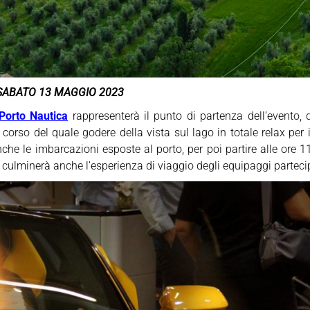
SABATO 13 MAGGIO 2023
Porto Nautica
rappresenterà il punto di partenza dell’evento,
 corso del quale godere della vista sul lago in totale relax per 
che le imbarcazioni esposte al porto, per poi partire alle ore 1
i culminerà anche l’esperienza di viaggio degli equipaggi parteci