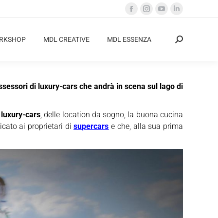
Facebook
Instagram
YouTube
Linkedin
page
page
page
page
opens
opens
opens
opens
ORKSHOP
MDL CREATIVE
MDL ESSENZA
Cerca:
in
in
in
in
new
new
new
new
window
window
window
window
ssori di luxury-cars che andrà in scena sul lago di
e
luxury-cars
, delle location da sogno, la buona cucina
icato ai proprietari di
supercars
e che, alla sua prima