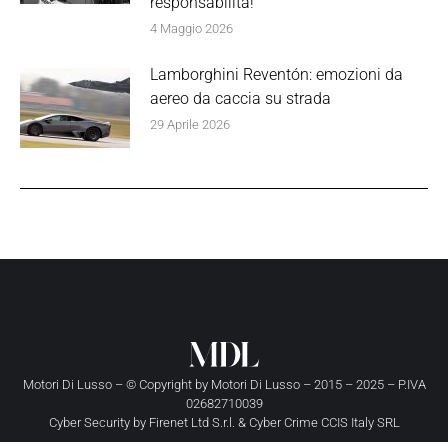
responsabilità!”
4 Maggio 2026
Lamborghini Reventón: emozioni da
aereo da caccia su strada
29 Aprile 2026
Motori Di Lusso – © Copyright by
Motori Di Lusso
– 2015 – 2025 – P.IVA
02682710039
Cyber Security by
Firenet Ltd S.r.l.
&
Cyber Crime CCIS Italy SRL