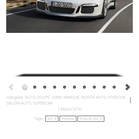
Categorie:
AUTO
,
COUPE'
,
GIMS
,
MARCHE
,
NOVITÀ AUTO
,
PORSCHE
,
SALONI AUTO
,
SUPERCAR
1 Marzo 2016
Tags:
911 R
Porsche
Porsche 911 R