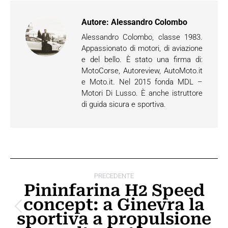
Autore:
Alessandro Colombo
Alessandro Colombo, classe 1983.
Appassionato di motori, di aviazione
e del bello. È stato una firma di:
MotoCorse, Autoreview, AutoMoto.it
e Moto.it. Nel 2015 fonda MDL –
Motori Di Lusso. È anche istruttore
di guida sicura e sportiva.
Naviga
PRECEDENTE
tra
Pininfarina H2 Speed
concept: a Ginevra la
i
Post
sportiva a propulsione
post
precedente: