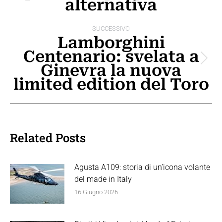
alternativa
SUCCESSIVO
Lamborghini
Centenario: svelata a
Prossimo
Ginevra la nuova
post:
limited edition del Toro
Related Posts
Agusta A109: storia di un’icona volante
del made in Italy
16 Giugno 2026