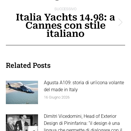
SUCCESSIVO
Italia Yachts 14.98: a
Cannes con stile
Prossimo
italiano
post:
Related Posts
Agusta A109: storia di un’icona volante
del made in Italy
16 Giugno 2026
Dimitri Vicedomini, Head of Exterior
Design di Pininfarina: “il design è una
lingua che permette di dialogare con il