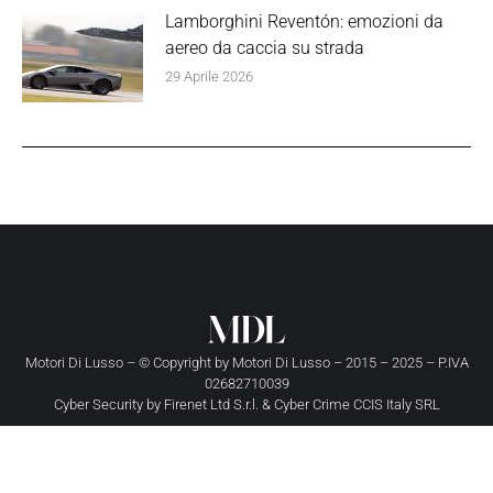
Lamborghini Reventón: emozioni da
aereo da caccia su strada
29 Aprile 2026
Motori Di Lusso – © Copyright by
Motori Di Lusso
– 2015 – 2025 – P.IVA
02682710039
Cyber Security by
Firenet Ltd S.r.l.
&
Cyber Crime CCIS Italy SRL