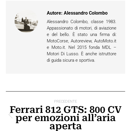
Autore:
Alessandro Colombo
Alessandro Colombo, classe 1983.
Appassionato di motori, di aviazione
e del bello. È stato una firma di:
MotoCorse, Autoreview, AutoMoto.it
e Moto.it. Nel 2015 fonda MDL –
Motori Di Lusso. È anche istruttore
di guida sicura e sportiva.
Naviga
PRECEDENTE
tra
Ferrari 812 GTS: 800 CV
per emozioni all’aria
i
Post
aperta
precedente:
post