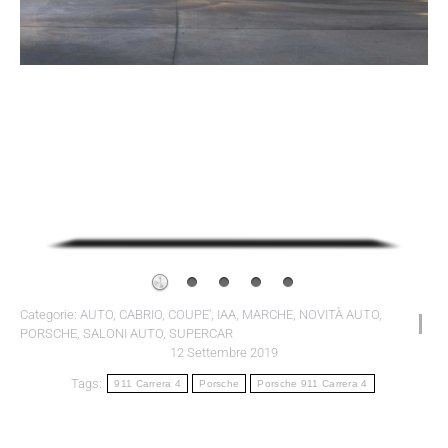
Categorie:
AUTO
,
CABRIO
,
COUPE'
,
IAA
,
MARCHE
,
NOVITÀ AUTO
,
PORSCHE
,
SALONI AUTO
,
SUPERCAR
12 Settembre 2019
Tags:
911 Carrera 4
Porsche
Porsche 911 Carrera 4