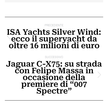
Naviga
PRECEDENTE
tra
ISA Yachts Silver Wind:
ecco il superyacht da
i
Post
oltre 16 milioni di euro
precedente:
post
SUCCESSIVO
Jaguar C-X75: su strada
con Felipe Massa in
occasione della
Prossimo
premiere di “007
post:
Spectre”