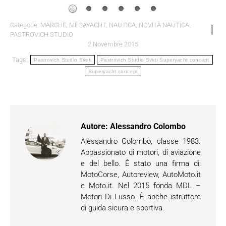
Categorie:
MARCHE
,
MEGAYACHT
,
NAUTICA
,
NOVITÀ NAUTICA
,
PASTROVICH STUDIO
2 Novembre 2015
Tags:
Pastrovich Studio Sveti
Pastrovich Studio Sveti Superyacht concept
Superyacht concept
Autore:
Alessandro Colombo
Alessandro Colombo, classe 1983.
Appassionato di motori, di aviazione
e del bello. È stato una firma di:
MotoCorse, Autoreview, AutoMoto.it
e Moto.it. Nel 2015 fonda MDL –
Motori Di Lusso. È anche istruttore
di guida sicura e sportiva.