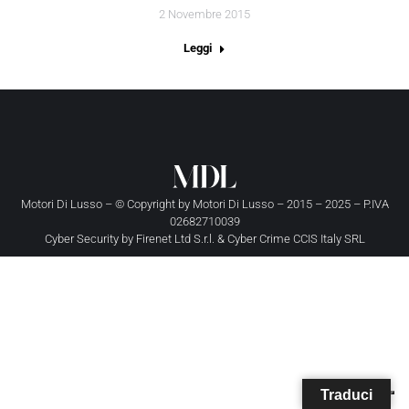
2 Novembre 2015
Leggi
Motori Di Lusso – © Copyright by
Motori Di Lusso
– 2015 – 2025 – P.IVA
02682710039
Cyber Security by
Firenet Ltd S.r.l.
&
Cyber Crime CCIS Italy SRL
Traduci