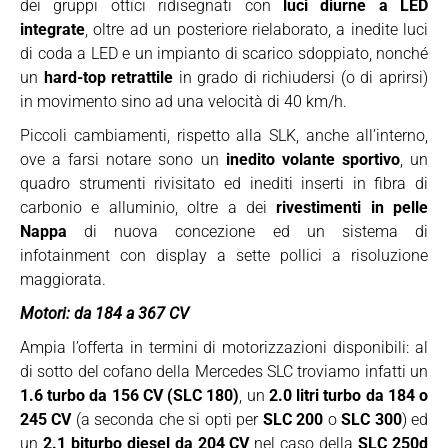
dei gruppi ottici ridisegnati con
luci diurne a LED
integrate
, oltre ad un posteriore rielaborato, a inedite luci
di coda a LED e un impianto di scarico sdoppiato, nonché
un
hard-top retrattile
in grado di richiudersi (o di aprirsi)
in movimento sino ad una velocità di 40 km/h.
Piccoli cambiamenti, rispetto alla SLK, anche all’interno,
ove a farsi notare sono un
inedito volante sportivo
, un
quadro strumenti rivisitato ed inediti inserti in fibra di
carbonio e alluminio, oltre a dei
rivestimenti in pelle
Nappa
di nuova concezione ed un sistema di
infotainment con display a sette pollici a risoluzione
maggiorata.
Motori: da 184 a 367 CV
Ampia l’offerta in termini di motorizzazioni disponibili: al
di sotto del cofano della Mercedes SLC troviamo infatti un
1.6 turbo da 156 CV (SLC 180)
, un
2.0 litri turbo da 184 o
245 CV
(a seconda che si opti per
SLC 200
o
SLC 300
) ed
un
2.1 biturbo diesel da 204 CV
nel caso della
SLC 250d