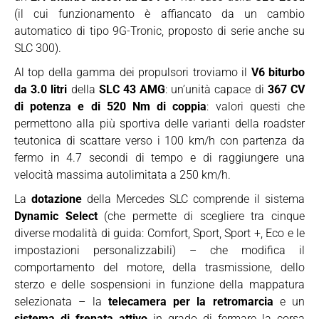
(il cui funzionamento è affiancato da un cambio
automatico di tipo 9G-Tronic, proposto di serie anche su
SLC 300).
Al top della gamma dei propulsori troviamo il
V6 biturbo
da 3.0 litri
della
SLC 43 AMG
: un’unità capace di
367 CV
di potenza e di 520 Nm di coppia
: valori questi che
permettono alla più sportiva delle varianti della roadster
teutonica di scattare verso i 100 km/h con partenza da
fermo in 4.7 secondi di tempo e di raggiungere una
velocità massima autolimitata a 250 km/h.
La
dotazione
della Mercedes SLC comprende il sistema
Dynamic Select
(che permette di scegliere tra cinque
diverse modalità di guida: Comfort, Sport, Sport +, Eco e le
impostazioni personalizzabili) – che modifica il
comportamento del motore, della trasmissione, dello
sterzo e delle sospensioni in funzione della mappatura
selezionata – la
telecamera per la retromarcia
e un
sistema di frenata attivo
in grado di fermare la corsa