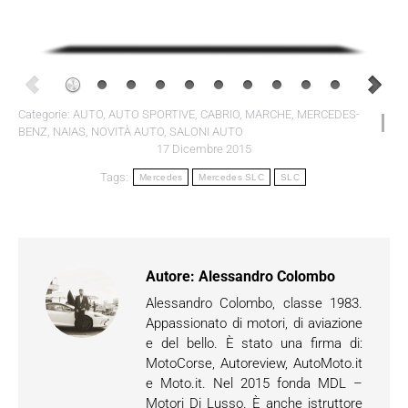
Categorie:
AUTO
,
AUTO SPORTIVE
,
CABRIO
,
MARCHE
,
MERCEDES-
BENZ
,
NAIAS
,
NOVITÀ AUTO
,
SALONI AUTO
17 Dicembre 2015
Tags:
Mercedes
Mercedes SLC
SLC
Autore:
Alessandro Colombo
Alessandro Colombo, classe 1983.
Appassionato di motori, di aviazione
e del bello. È stato una firma di:
MotoCorse, Autoreview, AutoMoto.it
e Moto.it. Nel 2015 fonda MDL –
Motori Di Lusso. È anche istruttore