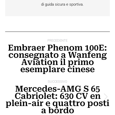
di guida sicura e sportiva.
Naviga
PRECEDENTE
tra
Embraer Phenom 100E:
consegnato a Wanfeng
i
Post
Aviation il primo
post
precedente:
esemplare cinese
SUCCESSIVO
Mercedes-AMG S 65
Cabriolet: 630 CV en
Prossimo
plein-air e quattro posti
post:
a bordo