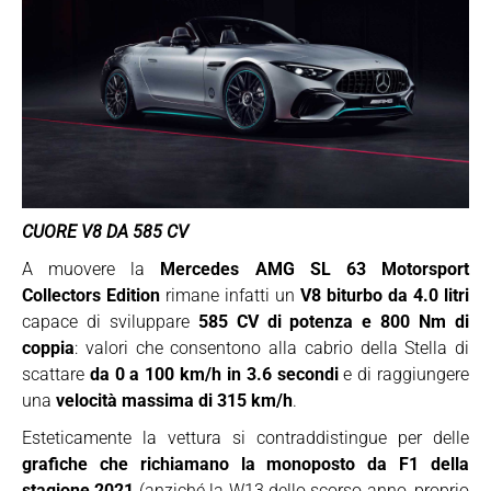
CUORE V8 DA 585 CV
A muovere la
Mercedes AMG SL 63 Motorsport
Collectors Edition
rimane infatti un
V8 biturbo da 4.0 litri
capace di sviluppare
585 CV di potenza e 800 Nm di
coppia
: valori che consentono alla cabrio della Stella di
scattare
da 0 a 100 km/h in 3.6 secondi
e di raggiungere
una
velocità massima di 315 km/h
.
Esteticamente la vettura si contraddistingue per delle
grafiche che richiamano la monoposto da F1 della
stagione 2021
(anziché la W13 dello scorso anno, proprio