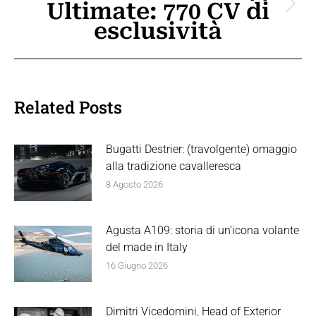
Ultimate: 770 CV di
Prossimo
esclusività
post:
Related Posts
Bugatti Destrier: (travolgente) omaggio
alla tradizione cavalleresca
8 Agosto 2026
Agusta A109: storia di un’icona volante
del made in Italy
16 Giugno 2026
Dimitri Vicedomini, Head of Exterior