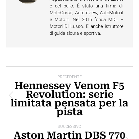
e del bello. È stato una firma di:
MotoCorse, Autoreview, AutoMoto.it
e Moto.it. Nel 2015 fonda MDL –
Motori Di Lusso. È anche istruttore
di guida sicura e sportiva.
Naviga
PRECEDENTE
tra
Hennessey Venom F5
Revolution: serie
i
Post
limitata pensata per la
post
precedente:
pista
SUCCESSIVO
Aston Martin DBS 770