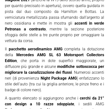
per quanto precisato in apertura), ovvero quella guidata in
pista dal duo composto da Hamilton e Bottas. La
verniciatura metallizzata passa sfumando dall’argento al
nero ossidiana e mette in mostra gli
accenti in verde
Petronas a contrasto
, mentre la sezione posteriore
sfoggia delle stelle a tre punte proprio per omaggiare la
vettura da corsa.
Il
pacchetto aerodinamico AMG
completa la dotazione
della
Mercedes AMG SL 63 Motorsport Collectors
Edition
, che porta in dote superfici maggiorate, un
diffusore più grande e alcune
modifiche sottoscocca per
migliorare la canalizzazione dei flussi
. Numerosi accenti
neri (di provenienza
Night Package AMG
) enfatizzano lo
stile dell’auto (tra cui la griglia anteriore, le pinze freno e i
badge di colore nero).
A quanto elencato si aggiungono anche i
cerchi da 21”
con design a 10 razze sdoppiate
, i sedili AMG