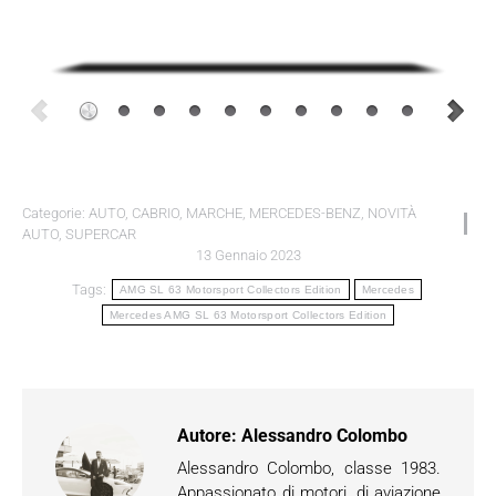
Categorie:
AUTO
,
CABRIO
,
MARCHE
,
MERCEDES-BENZ
,
NOVITÀ
AUTO
,
SUPERCAR
13 Gennaio 2023
Tags:
AMG SL 63 Motorsport Collectors Edition
Mercedes
Mercedes AMG SL 63 Motorsport Collectors Edition
Autore:
Alessandro Colombo
Alessandro Colombo, classe 1983.
Appassionato di motori, di aviazione