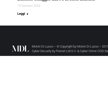
13 Gennaio 2023
Leggi
Motori Di Lusso – © Copyright by
Motori Di Lusso
– 2015
Cyber Security by
Firenet Ltd S.r.l.
&
Cyber Crime CCIS It