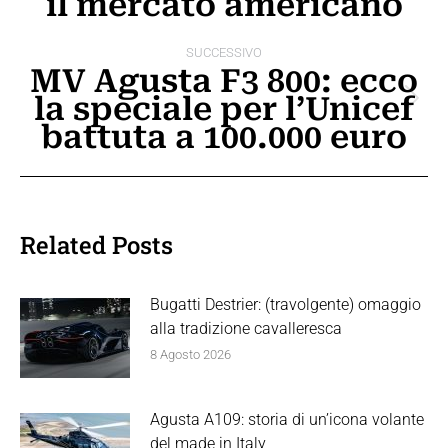
il mercato americano
SUCCESSIVO
MV Agusta F3 800: ecco
la speciale per l’Unicef
Prossimo
battuta a 100.000 euro
post:
Related Posts
Bugatti Destrier: (travolgente) omaggio
alla tradizione cavalleresca
8 Agosto 2026
Agusta A109: storia di un’icona volante
del made in Italy