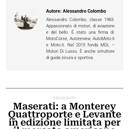
Autore:
Alessandro Colombo
Alessandro Colombo, classe 1983.
Appassionato di motori, di aviazione
e del bello. È stato una firma di:
MotoCorse, Autoreview, AutoMoto.it
e Moto.it. Nel 2015 fonda MDL –
Motori Di Lusso. È anche istruttore
di guida sicura e sportiva.
Naviga
PRECEDENTE
tra
Maserati: a Monterey
Quattroporte e Levante
i
Post
in edizione limitata per
post
precedente: