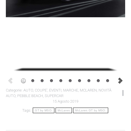
Categorie:
AUTO
,
COUPE'
,
EVENTI
,
MARCHE
,
MCLAREN
,
NOVITÀ
AUTO
,
PEBBLE BEACH
,
SUPERCAR
15 Agosto 2019
Tags:
GT by MSO:
McLaren
McLaren GT by MSO: