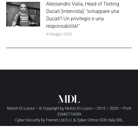
Alessandro Valia, Head of Testing
Ducati [intervista]: “sviluppare una
Ducati? Un privilegio e una
responsabilità!”
4 Maggio 2026
Motori Di Lusso – © Copyright by
Motori Di Lusso
– 2015 – 2025 – P.IVA
02682710039
Cyber Security by
Firenet Ltd S.r.l.
&
Cyber Crime CCIS Italy SRL