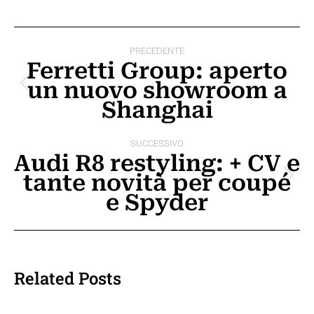
Naviga
PRECEDENTE
tra
Ferretti Group: aperto
un nuovo showroom a
i
Post
Shanghai
precedente:
post
SUCCESSIVO
Audi R8 restyling: + CV e
tante novità per coupé
Prossimo
e Spyder
post:
Related Posts