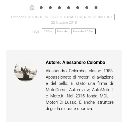
Categorie:
MARCHE
,
MEGAYACHT
,
NAUTICA
,
NOVITÀ NAUTICA
22 Ottobre 2018
Tags:
108m
Hareide
Hareide 108m:
Autore:
Alessandro Colombo
Alessandro Colombo, classe 1983.
Appassionato di motori, di aviazione
e del bello. È stato una firma di:
MotoCorse, Autoreview, AutoMoto.it
e Moto.it. Nel 2015 fonda MDL –
Motori Di Lusso. È anche istruttore
di guida sicura e sportiva.