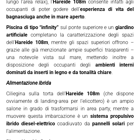
lungo l’area relax), l’
Hareide 108m
consente infatti agli
occupanti di poter godere dell’
esperienza di vita del
bagnasciuga anche in mare aperto
.
Piscina di tipo “infinity”
sul ponte superiore e un
giardino
artificiale
completano la caratterizzazione degli spazi
dell’
Hareide 108m
, mentre gli spazi superiori offrono –
grazie alle già menzionate ampie superfici trasparenti –
una notevole vista sul mare, mettendo inoltre a
disposizione degli occupanti degli
ambienti interni
dominati da inserti in legno e da tonalità chiare
.
Alimentazione ibrida
Ciliegina sulla torta dell’
Hareide 108m
(che dispone
ovviamente di landing-area per l’elicottero) è un ampio
salone in grado di trasformarsi in area party, mentre a
muovere questa imbarcazione è un
sistema propulsivo
ibrido diesel-elettrico
coadiuvato da
pannelli solari
per
l’alimentazione.