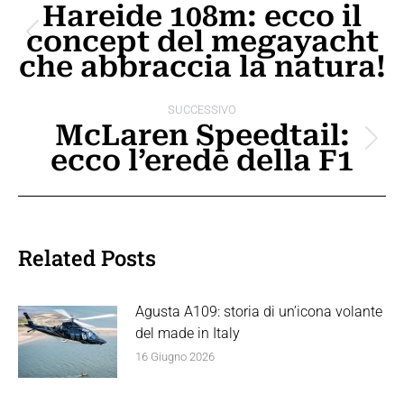
tra
Hareide 108m: ecco il
concept del megayacht
i
Post
che abbraccia la natura!
precedente:
post
SUCCESSIVO
McLaren Speedtail:
Prossimo
ecco l’erede della F1
post:
Related Posts
Agusta A109: storia di un’icona volante
del made in Italy
16 Giugno 2026