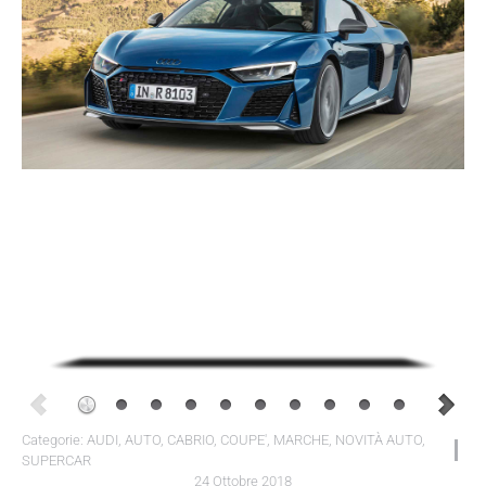
Categorie:
AUDI
,
AUTO
,
CABRIO
,
COUPE'
,
MARCHE
,
NOVITÀ AUTO
,
SUPERCAR
24 Ottobre 2018