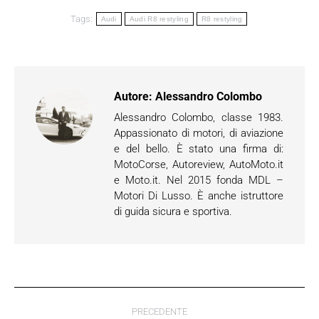
Tags:
Audi
Audi R8 restyling
R8 restyling
Autore:
Alessandro Colombo
Alessandro Colombo, classe 1983.
Appassionato di motori, di aviazione
e del bello. È stato una firma di:
MotoCorse, Autoreview, AutoMoto.it
e Moto.it. Nel 2015 fonda MDL –
Motori Di Lusso. È anche istruttore
di guida sicura e sportiva.
Naviga
PRECEDENTE