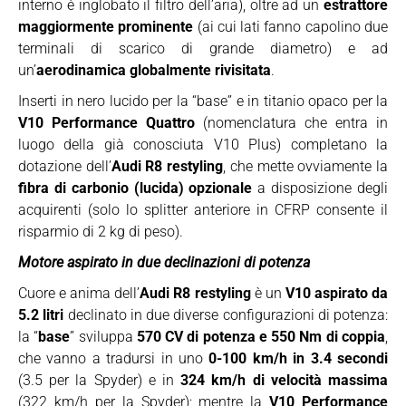
interno è inglobato il filtro dell’aria), oltre ad un
estrattore
maggiormente prominente
(ai cui lati fanno capolino due
terminali di scarico di grande diametro) e ad
un’
aerodinamica globalmente rivisitata
.
Inserti in nero lucido per la “base” e in titanio opaco per la
V10 Performance Quattro
(nomenclatura che entra in
luogo della già conosciuta V10 Plus) completano la
dotazione dell’
Audi R8 restyling
, che mette ovviamente la
fibra di carbonio (lucida) opzionale
a disposizione degli
acquirenti (solo lo splitter anteriore in CFRP consente il
risparmio di 2 kg di peso).
Motore aspirato in due declinazioni di potenza
Cuore e anima dell’
Audi R8 restyling
è un
V10 aspirato da
5.2 litri
declinato in due diverse configurazioni di potenza:
la “
base
” sviluppa
570 CV di potenza e 550 Nm di coppia
,
che vanno a tradursi in uno
0-100 km/h in 3.4 secondi
(3.5 per la Spyder) e in
324 km/h di velocità massima
(322 km/h per la Spyder); mentre la
V10 Performance