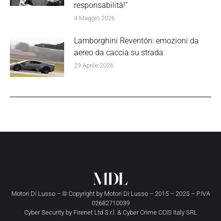
responsabilità!”
4 Maggio 2026
Lamborghini Reventón: emozioni da
aereo da caccia su strada
29 Aprile 2026
Motori Di Lusso – © Copyright by
Motori Di Lusso
– 2015 – 2025 – P.IVA
02682710039
Cyber Security by
Firenet Ltd S.r.l.
&
Cyber Crime CCIS Italy SRL