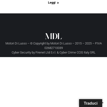
Leggi
Motori Di Lusso – © Copyright by
Motori Di Lusso
– 2015 – 2025 – P.IVA
02682710039
Cyber Security by
Firenet Ltd S.r.l.
&
Cyber Crime CCIS Italy SRL
Traduci