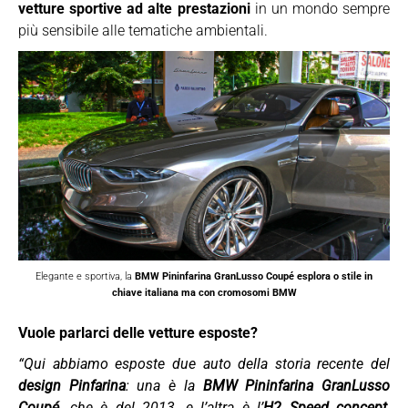
vetture sportive ad alte prestazioni
in un mondo sempre
più sensibile alle tematiche ambientali.
Elegante e sportiva, la
BMW Pininfarina GranLusso Coupé esplora o stile in
chiave italiana ma con cromosomi BMW
Vuole parlarci delle vetture esposte?
“Qui abbiamo esposte due auto della storia recente del
design Pinfarina
: una è la
BMW Pininfarina GranLusso
Coupé
, che è del 2013, e l’altra è l’
H2 Speed concept
,