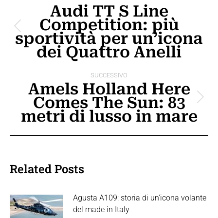
tra
Audi TT S Line
Competition: più
i
Post
sportività per un’icona
post
precedente:
dei Quattro Anelli
SUCCESSIVO
Amels Holland Here
Comes The Sun: 83
Prossimo
metri di lusso in mare
post:
Related Posts
Agusta A109: storia di un’icona volante
del made in Italy