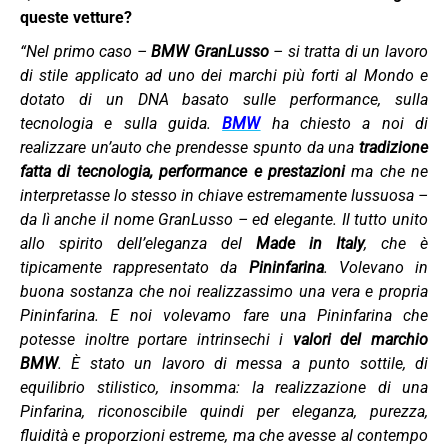
queste vetture?
“Nel primo caso –
BMW GranLusso
– si tratta di un lavoro
di stile applicato ad uno dei marchi più forti al Mondo e
dotato di un DNA basato sulle performance, sulla
tecnologia e sulla guida.
BMW
ha chiesto a noi di
realizzare un’auto che prendesse spunto da una
tradizione
fatta di tecnologia, performance e prestazioni
ma che ne
interpretasse lo stesso in chiave estremamente lussuosa –
da lì anche il nome GranLusso – ed elegante. Il tutto unito
allo spirito dell’eleganza del
Made in Italy
, che è
tipicamente rappresentato da
Pininfarina
. Volevano in
buona sostanza che noi realizzassimo una vera e propria
Pininfarina. E noi volevamo fare una Pininfarina che
potesse inoltre portare intrinsechi i
valori del marchio
BMW
. È stato un lavoro di messa a punto sottile, di
equilibrio stilistico, insomma: la realizzazione di una
Pinfarina, riconoscibile quindi per eleganza, purezza,
fluidità e proporzioni estreme, ma che avesse al contempo