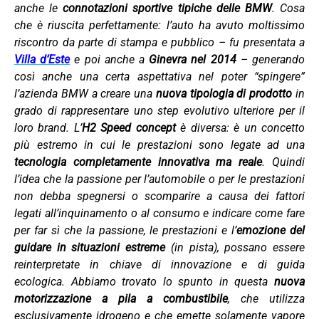
anche le
connotazioni sportive tipiche delle BMW
. Cosa
che è riuscita perfettamente: l’auto ha avuto moltissimo
riscontro da parte di stampa e pubblico – fu presentata a
Villa d’Este
e poi anche a
Ginevra nel 2014
– generando
così anche una certa aspettativa nel poter “spingere”
l’azienda BMW a creare una
nuova tipologia di prodotto
in
grado di rappresentare uno step evolutivo ulteriore per il
loro brand. L’
H2 Speed concept
è diversa: è un concetto
più estremo in cui le prestazioni sono legate ad una
tecnologia completamente innovativa ma reale
. Quindi
l’idea che la passione per l’automobile o per le prestazioni
non debba spegnersi o scomparire a causa dei fattori
legati all’inquinamento o al consumo e indicare come fare
per far sì che la passione, le prestazioni e l’
emozione del
guidare in situazioni estreme
(in pista), possano essere
reinterpretate in chiave di innovazione e di guida
ecologica. Abbiamo trovato lo spunto in questa
nuova
motorizzazione a pila a combustibile
, che utilizza
esclusivamente idrogeno e che emette solamente vapore