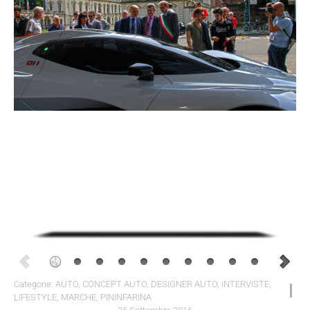
Categorie:
AUTO
,
CONCEPT AUTO
,
DESIGNER AUTO
,
INTERVISTE
,
LIFESTYLE
,
MARCHE
,
PININFARINA