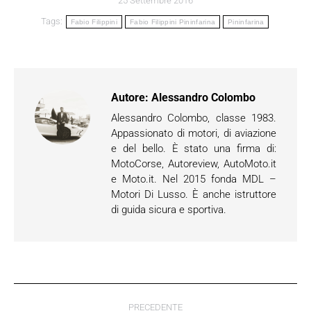
25 Settembre 2016
Tags:
Fabio Filippini
Fabio Filippini Pininfarina
Pininfarina
Autore:
Alessandro Colombo
Alessandro Colombo, classe 1983.
Appassionato di motori, di aviazione
e del bello. È stato una firma di:
MotoCorse, Autoreview, AutoMoto.it
e Moto.it. Nel 2015 fonda MDL –
Motori Di Lusso. È anche istruttore
di guida sicura e sportiva.
Naviga
PRECEDENTE