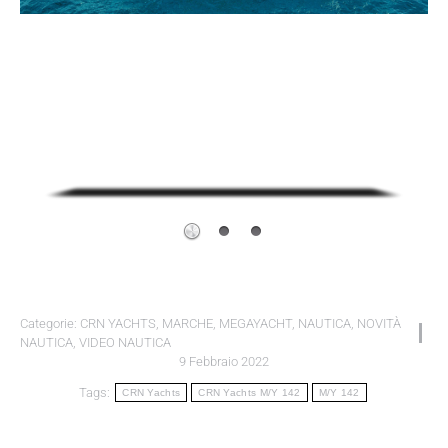
Categorie:
CRN YACHTS
,
MARCHE
,
MEGAYACHT
,
NAUTICA
,
NOVITÀ
NAUTICA
,
VIDEO NAUTICA
9 Febbraio 2022
Tags:
CRN Yachts
CRN Yachts M/Y 142
M/Y 142