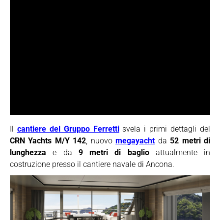
Il
cantiere del Gruppo Ferretti
svela i primi dettagli del
CRN Yachts M/Y 142
, nuovo
megayacht
da
52 metri di
lunghezza
e da
9 metri di baglio
attualmente in
costruzione presso il cantiere navale di Ancona.