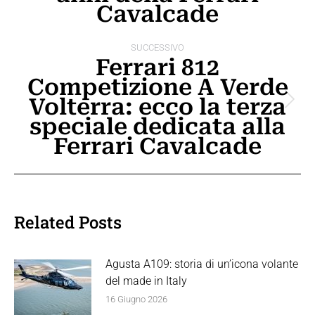
precedente:
Cavalcade
SUCCESSIVO
Ferrari 812
Competizione A Verde
Volterra: ecco la terza
Prossimo
speciale dedicata alla
post:
Ferrari Cavalcade
Related Posts
Agusta A109: storia di un’icona volante
del made in Italy
16 Giugno 2026