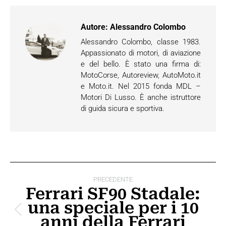
Autore:
Alessandro Colombo
Alessandro Colombo, classe 1983.
Appassionato di motori, di aviazione
e del bello. È stato una firma di:
MotoCorse, Autoreview, AutoMoto.it
e Moto.it. Nel 2015 fonda MDL –
Motori Di Lusso. È anche istruttore
di guida sicura e sportiva.
Naviga
PRECEDENTE
tra
Ferrari SF90 Stadale:
una speciale per i 10
i
Post
anni della Ferrari
post