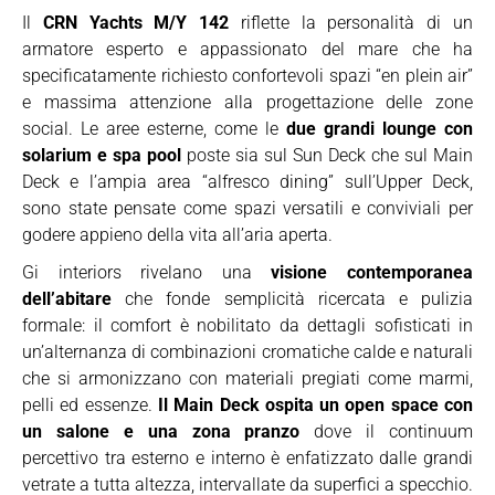
Il
CRN Yachts M/Y 142
riflette la personalità di un
armatore esperto e appassionato del mare che ha
specificatamente richiesto confortevoli spazi “en plein air”
e massima attenzione alla progettazione delle zone
social. Le aree esterne, come le
due grandi lounge con
solarium e spa pool
poste sia sul Sun Deck che sul Main
Deck e l’ampia area “alfresco dining” sull’Upper Deck,
sono state pensate come spazi versatili e conviviali per
godere appieno della vita all’aria aperta.
Gi interiors rivelano una
visione contemporanea
dell’abitare
che fonde semplicità ricercata e pulizia
formale: il comfort è nobilitato da dettagli sofisticati in
un’alternanza di combinazioni cromatiche calde e naturali
che si armonizzano con materiali pregiati come marmi,
pelli ed essenze.
Il Main Deck ospita un open space con
un salone e una zona pranzo
dove il continuum
percettivo tra esterno e interno è enfatizzato dalle grandi
vetrate a tutta altezza, intervallate da superfici a specchio.