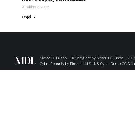
9 Febbraio 2022
Leggi
Motori Di Lusso – © Copyright by
Motori Di Lusso
– 2015
Cyber Security by
Firenet Ltd S.r.l.
&
Cyber Crime CCIS It