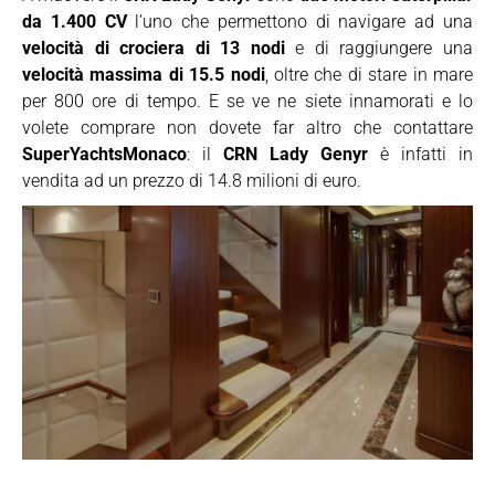
da 1.400 CV
l’uno che permettono di navigare ad una
velocità di crociera di 13 nodi
e di raggiungere una
velocità massima di 15.5 nodi
, oltre che di stare in mare
per 800 ore di tempo. E se ve ne siete innamorati e lo
volete comprare non dovete far altro che contattare
SuperYachtsMonaco
: il
CRN Lady Genyr
è infatti in
vendita ad un prezzo di 14.8 milioni di euro.