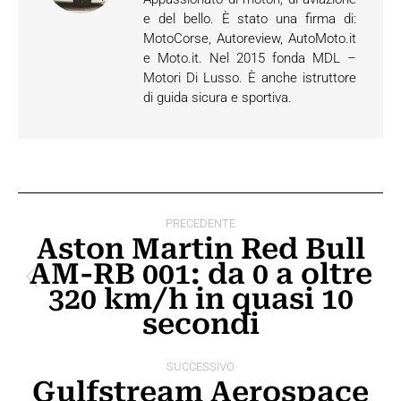
e del bello. È stato una firma di:
MotoCorse, Autoreview, AutoMoto.it
e Moto.it. Nel 2015 fonda MDL –
Motori Di Lusso. È anche istruttore
di guida sicura e sportiva.
Naviga
PRECEDENTE
tra
Aston Martin Red Bull
AM-RB 001: da 0 a oltre
i
Post
320 km/h in quasi 10
post
precedente:
secondi
SUCCESSIVO
Gulfstream Aerospace