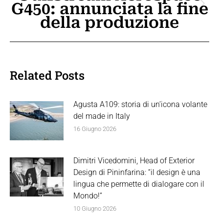
G450: annunciata la fine
Prossimo
della produzione
post:
Related Posts
Agusta A109: storia di un’icona volante
del made in Italy
16 Giugno 2026
Dimitri Vicedomini, Head of Exterior
Design di Pininfarina: “il design è una
lingua che permette di dialogare con il
Mondo!”
10 Giugno 2026