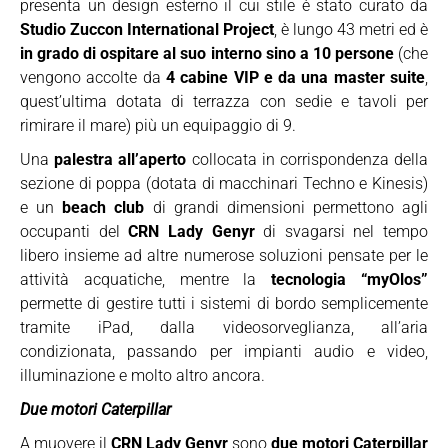
presenta un design esterno il cui stile è stato curato da
Studio Zuccon International Project
, è lungo 43 metri ed è
in grado di ospitare al suo interno sino a 10 persone
(che
vengono accolte da
4 cabine VIP e da una master suite
,
quest’ultima dotata di terrazza con sedie e tavoli per
rimirare il mare) più un equipaggio di 9.
Una
palestra all’aperto
collocata in corrispondenza della
sezione di poppa (dotata di macchinari Techno e Kinesis)
e un
beach club
di grandi dimensioni permettono agli
occupanti del
CRN Lady Genyr
di svagarsi nel tempo
libero insieme ad altre numerose soluzioni pensate per le
attività acquatiche, mentre la
tecnologia “myOlos”
permette di gestire tutti i sistemi di bordo semplicemente
tramite iPad, dalla videosorveglianza, all’aria
condizionata, passando per impianti audio e video,
illuminazione e molto altro ancora.
Due motori Caterpillar
A muovere il
CRN Lady Genyr
sono
due motori Caterpillar