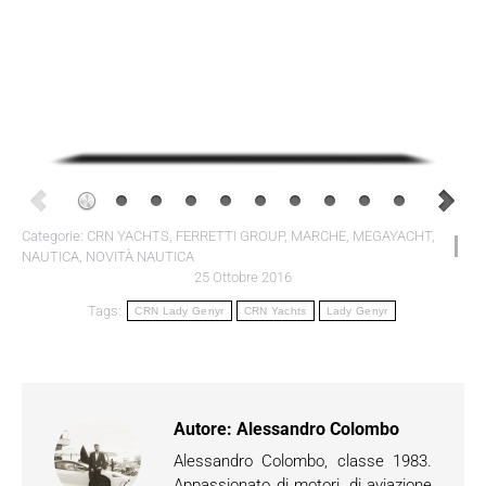
Categorie:
CRN YACHTS
,
FERRETTI GROUP
,
MARCHE
,
MEGAYACHT
,
NAUTICA
,
NOVITÀ NAUTICA
25 Ottobre 2016
Tags:
CRN Lady Genyr
CRN Yachts
Lady Genyr
Autore:
Alessandro Colombo
Alessandro Colombo, classe 1983.
Appassionato di motori, di aviazione