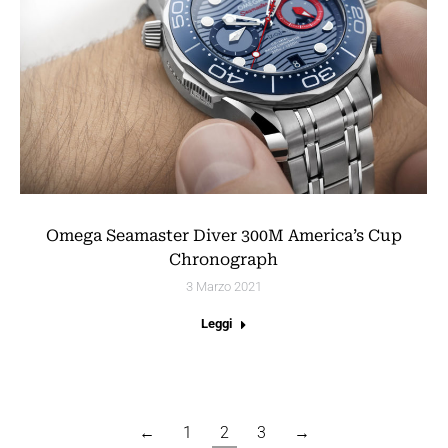
Omega Seamaster Diver 300M America’s Cup
Chronograph
3 Marzo 2021
Leggi
←
1
2
3
→