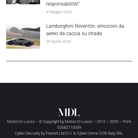
responsabilità!”
4 Maggio 2026
Lamborghini Reventón: emozioni da
aereo da caccia su strada
29 Aprile 2026
Motori Di Lusso – © Copyright by
Motori Di Lusso
– 2015 – 2025 – P.IVA
02682710039
Cyber Security by
Firenet Ltd S.r.l.
&
Cyber Crime CCIS Italy SRL