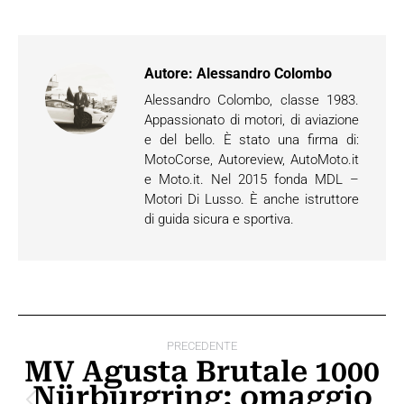
Autore:
Alessandro Colombo
Alessandro Colombo, classe 1983.
Appassionato di motori, di aviazione
e del bello. È stato una firma di:
MotoCorse, Autoreview, AutoMoto.it
e Moto.it. Nel 2015 fonda MDL –
Motori Di Lusso. È anche istruttore
di guida sicura e sportiva.
Naviga
PRECEDENTE
tra
MV Agusta Brutale 1000
Nürburgring: omaggio
i