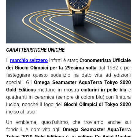
CARATTERISTICHE UNICHE
Il
marchio svizzero
infatti è stato
Cronometrista Ufficiale
dei Giochi Olimpici per la 29esima volta
dal 1932 e per
festeggiare questo sodalizio ha dato vita ad edizioni
speciali. Gli
Omega Seamaster AquaTerra Tokyo 2020
Gold Editions
mettono in mostra
cinturini in pelle blu
e
quadranti in ceramica (sempre di colore blu) con finitura
lucida, nonché il logo dei
Giochi Olimpici di Tokyo 2020
inciso al laser.
Un emblema, quest’ultimo, che troviamo anche sui
fondelli. A dare vita agli
Omega Seamaster AquaTerra
Tokyo 2020 Gold Editions
è un
calibro Co-Axial Master