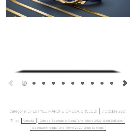
Categorie:
LIFESTYLE
,
MARCHE
,
OMEGA
,
OROLOGI
7 Ottobre 2021
Tags:
Omega
Omega Seamaster AquaTerra Tokyo 2020 Gold Editions
Seamaster AquaTerra Tokyo 2020 Gold Editions