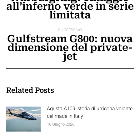
Post
all’inferno verde in serie
post
precedente:
limitata
SUCCESSIVO
Gulfstream G800: nuova
dimensione del private-
Prossimo
jet
post:
Related Posts
Agusta A109: storia di un’icona volante
del made in Italy
16 Giugno 2026