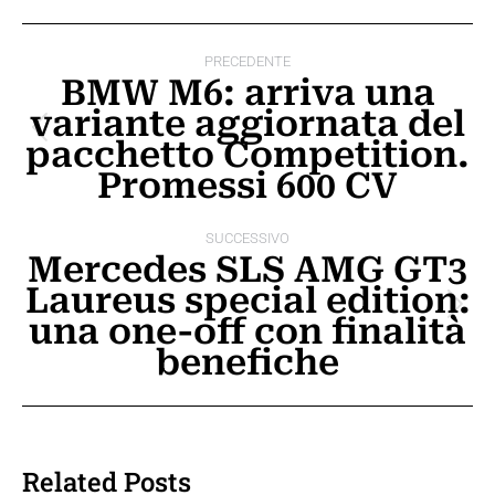
Naviga
PRECEDENTE
tra
BMW M6: arriva una
variante aggiornata del
i
Post
pacchetto Competition.
post
precedente:
Promessi 600 CV
SUCCESSIVO
Mercedes SLS AMG GT3
Laureus special edition:
Prossimo
una one-off con finalità
post:
benefiche
Related Posts