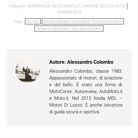
Categorie:
AMMIRAGLIA
,
AUTO
,
BENTLEY
,
MARCHE
,
NOVITÀ AUTO
16 Aprile 2015
Tags:
Bentley
Bentley Mulsanne Speed Blue Train special edition
Mulsanne Speed Blue Train special edition
Autore:
Alessandro Colombo
Alessandro Colombo, classe 1983.
Appassionato di motori, di aviazione
e del bello. È stato una firma di:
MotoCorse, Autoreview, AutoMoto.it
e Moto.it. Nel 2015 fonda MDL –
Motori Di Lusso. È anche istruttore
di guida sicura e sportiva.