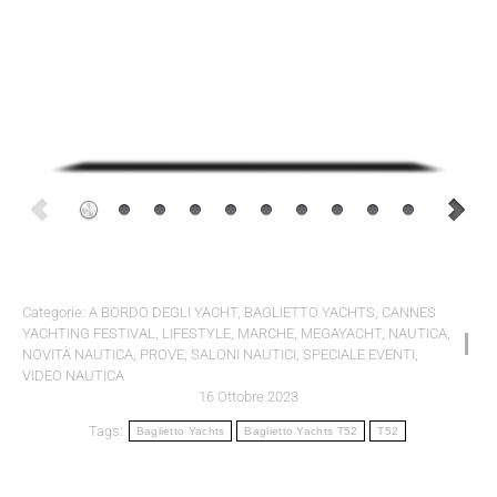
Categorie:
A BORDO DEGLI YACHT
,
BAGLIETTO YACHTS
,
CANNES
YACHTING FESTIVAL
,
LIFESTYLE
,
MARCHE
,
MEGAYACHT
,
NAUTICA
,
NOVITÀ NAUTICA
,
PROVE
,
SALONI NAUTICI
,
SPECIALE EVENTI
,
VIDEO NAUTICA
16 Ottobre 2023
Tags:
Baglietto Yachts
Baglietto Yachts T52
T52