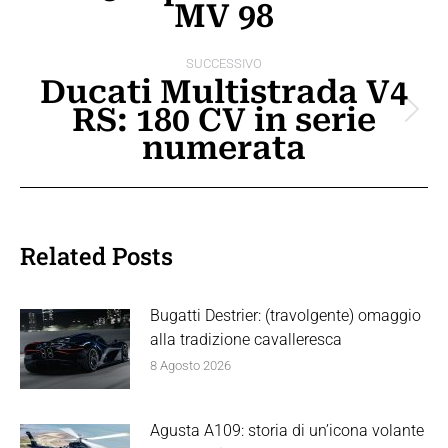
MV 98
SUCCESSIVO
Ducati Multistrada V4
RS: 180 CV in serie
Prossimo
numerata
post:
Related Posts
Bugatti Destrier: (travolgente) omaggio
alla tradizione cavalleresca
8 Agosto 2026
Agusta A109: storia di un’icona volante