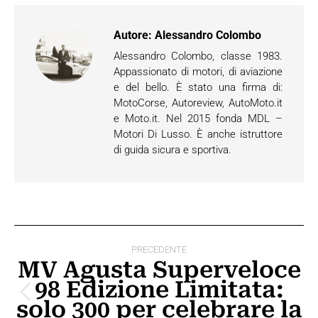
Autore:
Alessandro Colombo
Alessandro Colombo, classe 1983.
Appassionato di motori, di aviazione
e del bello. È stato una firma di:
MotoCorse, Autoreview, AutoMoto.it
e Moto.it. Nel 2015 fonda MDL –
Motori Di Lusso. È anche istruttore
di guida sicura e sportiva.
Naviga
PRECEDENTE
tra
MV Agusta Superveloce
98 Edizione Limitata:
i
Post
solo 300 per celebrare la
post
precedente: