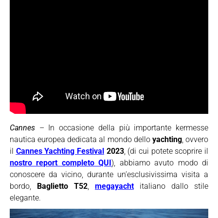
Cannes
– In occasione della più importante kermesse
nautica europea dedicata al mondo dello
yachting
, ovvero
il
Cannes Yachting Festival
2023
, (di cui potete scoprire il
nostro report completo QUI
), abbiamo avuto modo di
conoscere da vicino, durante un’esclusivissima visita a
bordo,
Baglietto T52
,
megayacht
italiano dallo stile
elegante.