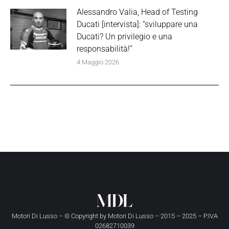
Alessandro Valia, Head of Testing
Ducati [intervista]: “sviluppare una
Ducati? Un privilegio e una
responsabilità!”
4 Maggio 2026
Motori Di Lusso – © Copyright by
Motori Di Lusso
– 2015 – 2025 – P.IVA
02682710039