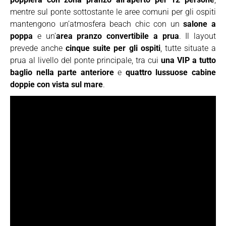
mentre sul ponte sottostante le aree comuni per gli ospiti
mantengono un’atmosfera beach chic con un
salone a
poppa
e un’
area pranzo convertibile a prua
. Il layout
prevede anche
cinque suite per gli ospiti
, tutte situate a
prua al livello del ponte principale, tra cui
una VIP a tutto
baglio nella parte anteriore
e
quattro lussuose cabine
doppie con vista sul mare
.