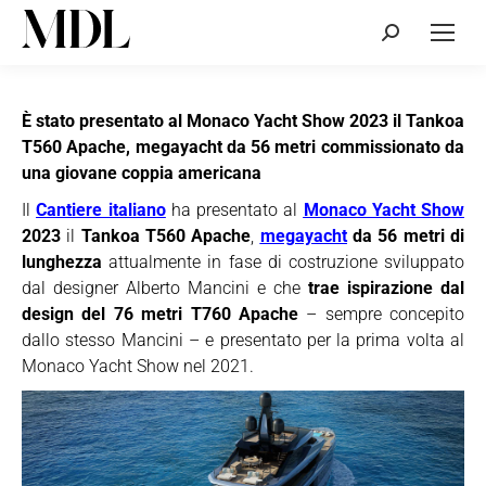
Cerca:
È stato presentato al Monaco Yacht Show 2023 il Tankoa
T560 Apache, megayacht da 56 metri commissionato da
una giovane coppia americana
Il
Cantiere italiano
ha presentato al
Monaco Yacht Show
2023
il
Tankoa T560 Apache
,
megayacht
da 56 metri di
lunghezza
attualmente in fase di costruzione sviluppato
dal designer Alberto Mancini e che
trae ispirazione dal
design del 76 metri T760 Apache
– sempre concepito
dallo stesso Mancini – e presentato per la prima volta al
Monaco Yacht Show nel 2021.