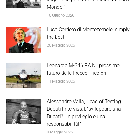
Mondo!”
10 Giugno 2026
Luca Cordero di Montezemolo: simply
the best!
20 Maggio 2026
Leonardo M-346 P.A.N.: prossimo
futuro delle Frecce Tricolori
11 Maggio 2026
Alessandro Valia, Head of Testing
Ducati [intervista]: “sviluppare una
Ducati? Un privilegio e una
responsabilità!”
4 Maggio 2026