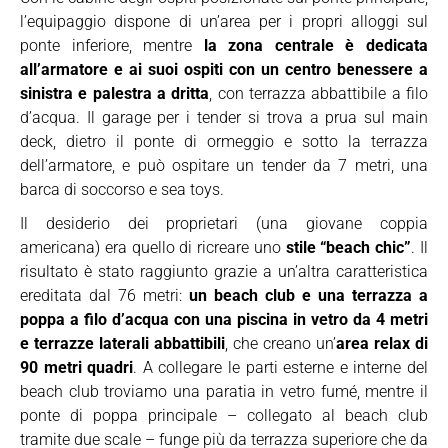
l’equipaggio dispone di un’area per i propri alloggi sul
ponte inferiore, mentre
la zona centrale è dedicata
all’armatore e ai suoi ospiti con un centro benessere a
sinistra e palestra a dritta
, con terrazza abbattibile a filo
d’acqua. Il garage per i tender si trova a prua sul main
deck, dietro il ponte di ormeggio e sotto la terrazza
dell’armatore, e può ospitare un tender da 7 metri, una
barca di soccorso e sea toys.
Il desiderio dei proprietari (una giovane coppia
americana) era quello di ricreare uno
stile “beach chic”
. Il
risultato è stato raggiunto grazie a un’altra caratteristica
ereditata dal 76 metri:
un beach club e una terrazza a
poppa a filo d’acqua con una piscina in vetro da 4 metri
e terrazze laterali abbattibili
, che creano un’
area relax di
90 metri quadri
. A collegare le parti esterne e interne del
beach club troviamo una paratia in vetro fumé, mentre il
ponte di poppa principale – collegato al beach club
tramite due scale – funge più da terrazza superiore che da