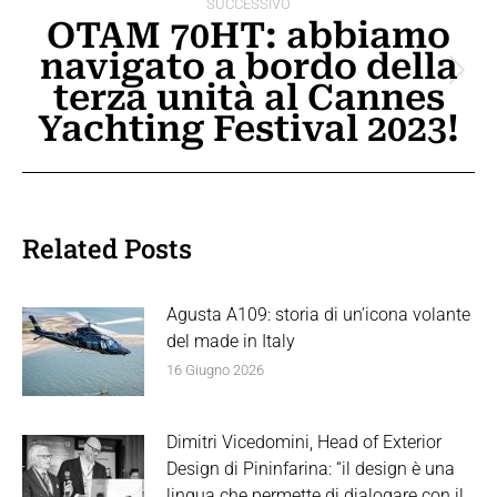
SUCCESSIVO
OTAM 70HT: abbiamo
navigato a bordo della
Prossimo
terza unità al Cannes
post:
Yachting Festival 2023!
Related Posts
Agusta A109: storia di un’icona volante
del made in Italy
16 Giugno 2026
Dimitri Vicedomini, Head of Exterior
Design di Pininfarina: “il design è una
lingua che permette di dialogare con il