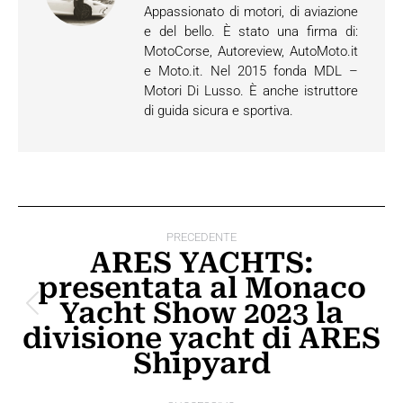
Appassionato di motori, di aviazione
e del bello. È stato una firma di:
MotoCorse, Autoreview, AutoMoto.it
e Moto.it. Nel 2015 fonda MDL –
Motori Di Lusso. È anche istruttore
di guida sicura e sportiva.
Naviga
PRECEDENTE
tra
ARES YACHTS:
presentata al Monaco
i
Yacht Show 2023 la
Post
post
divisione yacht di ARES
precedente:
Shipyard