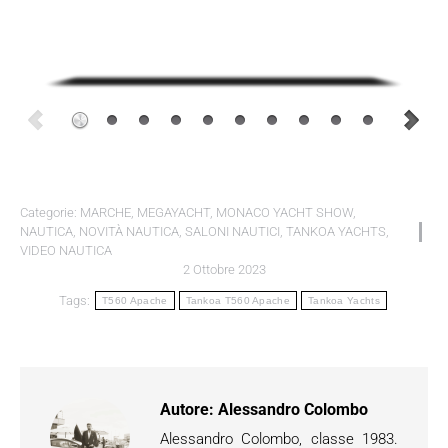
Categorie:
MARCHE
,
MEGAYACHT
,
MONACO YACHT SHOW
,
NAUTICA
,
NOVITÀ NAUTICA
,
SALONI NAUTICI
,
TANKOA YACHTS
,
VIDEO NAUTICA
2 Ottobre 2023
Tags:
T560 Apache
Tankoa T560 Apache
Tankoa Yachts
Autore:
Alessandro Colombo
Alessandro Colombo, classe 1983.