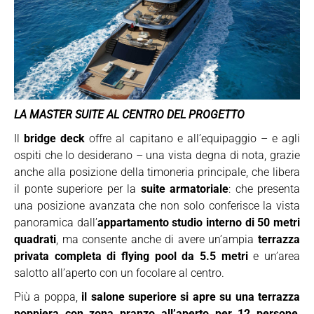
LA MASTER SUITE AL CENTRO DEL PROGETTO
Il
bridge deck
offre al capitano e all’equipaggio – e agli
ospiti che lo desiderano – una vista degna di nota, grazie
anche alla posizione della timoneria principale, che libera
il ponte superiore per la
suite armatoriale
: che presenta
una posizione avanzata che non solo conferisce la vista
panoramica dall’
appartamento studio interno di 50 metri
quadrati
, ma consente anche di avere un’ampia
terrazza
privata completa di flying pool da 5.5 metri
e un’area
salotto all’aperto con un focolare al centro.
Più a poppa,
il salone superiore si apre su una terrazza
poppiera
con zona pranzo all’aperto per 12 persone
,