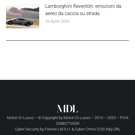
Lamborghini Reventón: emozioni da
aereo da caccia su strada
29 Aprile 2026
Motori Di Lusso – © Copyright by
Motori Di Lusso
– 2015 – 2025 – P.IVA
02682710039
Cyber Security by
Firenet Ltd S.r.l.
&
Cyber Crime CCIS Italy SRL