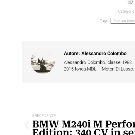
Categorie
Tags:
Phantom Drophe
Autore:
Alessandro Colombo
Alessandro Colombo, classe 1983. Ap
2015 fonda MDL – Motori Di Lusso. È 
Naviga
tra
PRECEDENTE
BMW M240i M Perfo
i
Post
Edition: 340 CV in se