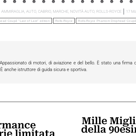
:
AMMIRAGLIA
,
AUTO
,
CABRIO
,
MARCHE
,
NOVITÀ AUTO
,
ROLLS-ROYCE
17 Ma
ad Coupé "Last of Last" edition
Rolls-Royce
Rolls-Royce Phantom Drophead Coupé "
passionato di motori, di aviazione e del bello. È stato una firma d
anche istruttore di guida sicura e sportiva.
Mille Migli
rmance
della 90es
Prossimo
rie limitata