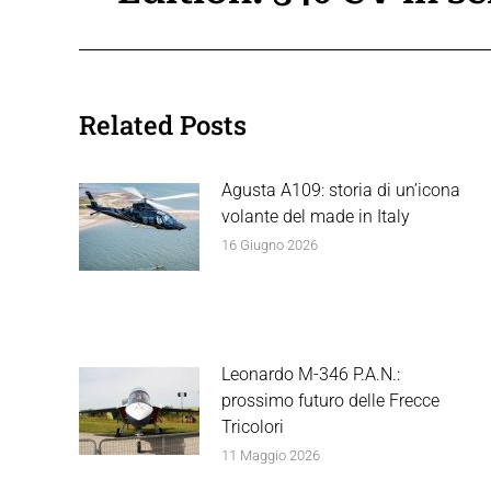
precedente:
post
Related Posts
Agusta A109: storia di un’icona
volante del made in Italy
16 Giugno 2026
Leonardo M-346 P.A.N.:
prossimo futuro delle Frecce
Tricolori
11 Maggio 2026