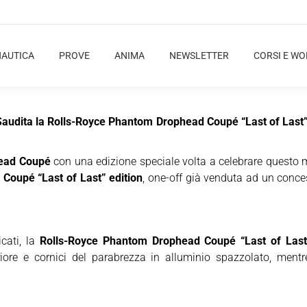
NAUTICA
PROVE
ANIMA
NEWSLETTER
CORSI E W
a Saudita la Rolls-Royce Phantom Drophead Coupé “Last of Last”
ead Coupé
con una edizione speciale volta a celebrare questo m
d Coupé
“Last of Last” edition
, one-off già venduta ad un conce
icati, la
Rolls-Royce Phantom Drophead Coupé “Last of Last”
eriore e cornici del parabrezza in alluminio spazzolato, ment