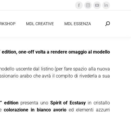
Facebook
Instagram
YouTube
Linkedin
page
page
page
page
opens
opens
opens
opens
ORKSHOP
MDL CREATIVE
MDL ESSENZA
Cerca:
in
in
in
in
new
new
new
new
window
window
window
window
 edition, one-off volta a rendere omaggio al modello
odello uscente dal listino (per fare spazio alla nuova
ssionario arabo che avrà il compito di rivederla a sua
 edition
presenta uno
Spirit of Ecstasy
in cristallo
re
colorazione in bianco avorio
ed elementi azzurri