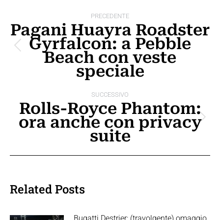
Naviga
PRECEDENTE
tra
Pagani Huayra Roadster
Gyrfalcon: a Pebble
i
Post
Beach con veste
post
precedente:
speciale
SUCCESSIVO
Rolls-Royce Phantom:
ora anche con privacy
Prossimo
suite
post:
Related Posts
Bugatti Destrier: (travolgente) omaggio