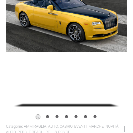
Categorie:
AMMIRAGLIA
,
AUTO
,
CABRIO
,
EVENTI
,
MARCHE
,
NOVITÀ
AUTO
,
PEBBLE BEACH
,
ROLLS-ROYCE