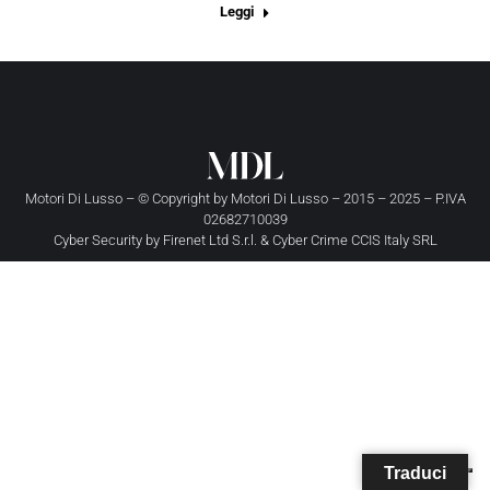
Leggi
Motori Di Lusso – © Copyright by
Motori Di Lusso
– 2015 – 2025 – P.IVA
02682710039
Cyber Security by
Firenet Ltd S.r.l.
&
Cyber Crime CCIS Italy SRL
Traduci