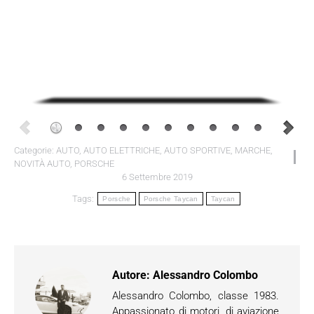
Categorie:
AUTO
,
AUTO ELETTRICHE
,
AUTO SPORTIVE
,
MARCHE
,
NOVITÀ AUTO
,
PORSCHE
6 Settembre 2019
Tags:
Porsche
Porsche Taycan
Taycan
Autore:
Alessandro Colombo
Alessandro Colombo, classe 1983.
Appassionato di motori, di aviazione