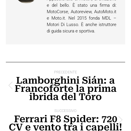
e del bello. È stato una firma di:
MotoCorse, Autoreview, AutoMoto.it
e Moto.it. Nel 2015 fonda MDL –
Motori Di Lusso. È anche istruttore
di guida sicura e sportiva.
Naviga
PRECEDENTE
tra
Lamborghini Sián: a
Francoforte la prima
i
Post
ibrida del Toro
precedente:
post
SUCCESSIVO
Ferrari F8 Spider: 720
Prossimo
CV e vento tra i capelli!
post: