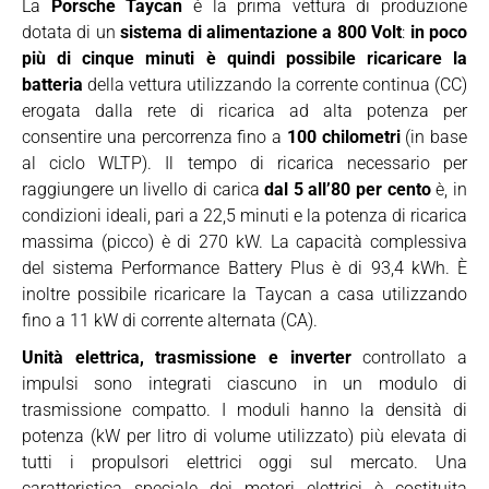
La
Porsche Taycan
è la prima vettura di produzione
dotata di un
sistema di alimentazione a 800 Volt
:
in poco
più di cinque minuti è quindi possibile ricaricare la
batteria
della vettura utilizzando la corrente continua (CC)
erogata dalla rete di ricarica ad alta potenza per
consentire una percorrenza fino a
100 chilometri
(in base
al ciclo WLTP). Il tempo di ricarica necessario per
raggiungere un livello di carica
dal 5 all’80 per cento
è, in
condizioni ideali, pari a 22,5 minuti e la potenza di ricarica
massima (picco) è di 270 kW. La capacità complessiva
del sistema Performance Battery Plus è di 93,4 kWh. È
inoltre possibile ricaricare la Taycan a casa utilizzando
fino a 11 kW di corrente alternata (CA).
Unità elettrica, trasmissione e inverter
controllato a
impulsi sono integrati ciascuno in un modulo di
trasmissione compatto. I moduli hanno la densità di
potenza (kW per litro di volume utilizzato) più elevata di
tutti i propulsori elettrici oggi sul mercato. Una
caratteristica speciale dei motori elettrici è costituita