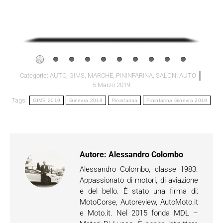
Categorie:
AUTO
,
GIMS
,
MARCHE
,
PININFARINA
,
SALONI AUTO
5 Marzo 2019
Tags:
GIMS 2019
Ginevra 2019
Pininfarina
Pininfarina Ginevra 2019
Autore:
Alessandro Colombo
Alessandro Colombo, classe 1983.
Appassionato di motori, di aviazione
e del bello. È stato una firma di:
MotoCorse, Autoreview, AutoMoto.it
e Moto.it. Nel 2015 fonda MDL –