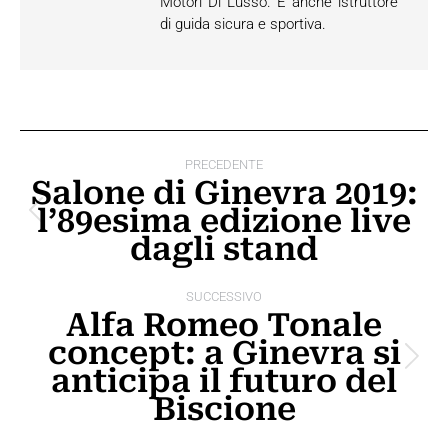
Motori Di Lusso. È anche istruttore
di guida sicura e sportiva.
Naviga
PRECEDENTE
tra
Salone di Ginevra 2019:
l’89esima edizione live
i
Post
dagli stand
precedente:
post
SUCCESSIVO
Alfa Romeo Tonale
concept: a Ginevra si
Prossimo
anticipa il futuro del
post:
Biscione