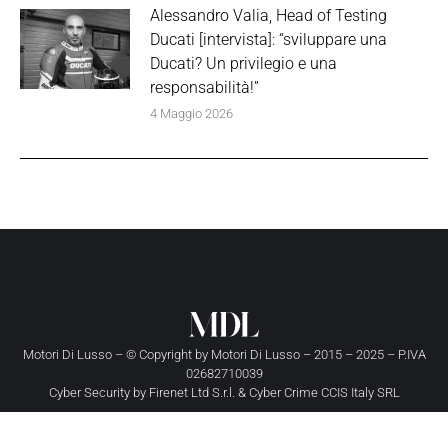
Alessandro Valia, Head of Testing
Ducati [intervista]: “sviluppare una
Ducati? Un privilegio e una
responsabilità!”
4 Maggio 2026
Motori Di Lusso – © Copyright by
Motori Di Lusso
– 2015 – 2025 – P.IVA
02682710039
Cyber Security by
Firenet Ltd S.r.l.
&
Cyber Crime CCIS Italy SRL