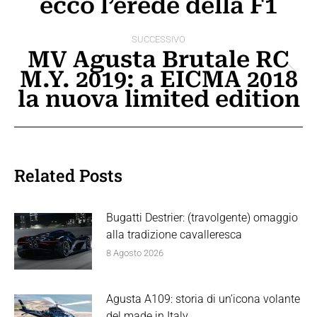
ecco l’erede della F1
i
precedente:
post
SUCCESSIVO
MV Agusta Brutale RC
M.Y. 2019: a EICMA 2018
Prossimo
la nuova limited edition
post:
Related Posts
Bugatti Destrier: (travolgente) omaggio
alla tradizione cavalleresca
8 Agosto 2026
Agusta A109: storia di un’icona volante
del made in Italy