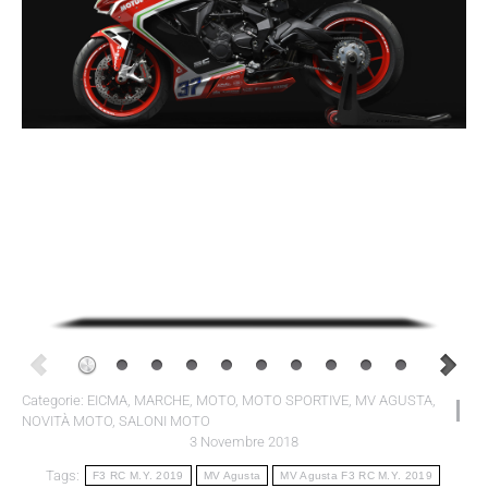
Categorie:
EICMA
,
MARCHE
,
MOTO
,
MOTO SPORTIVE
,
MV AGUSTA
,
NOVITÀ MOTO
,
SALONI MOTO
3 Novembre 2018
Tags:
F3 RC M.Y. 2019
MV Agusta
MV Agusta F3 RC M.Y. 2019