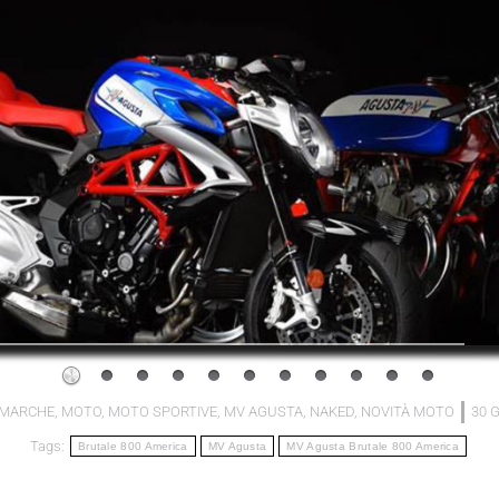
MARCHE
,
MOTO
,
MOTO SPORTIVE
,
MV AGUSTA
,
NAKED
,
NOVITÀ MOTO
30 G
Tags:
Brutale 800 America
MV Agusta
MV Agusta Brutale 800 America