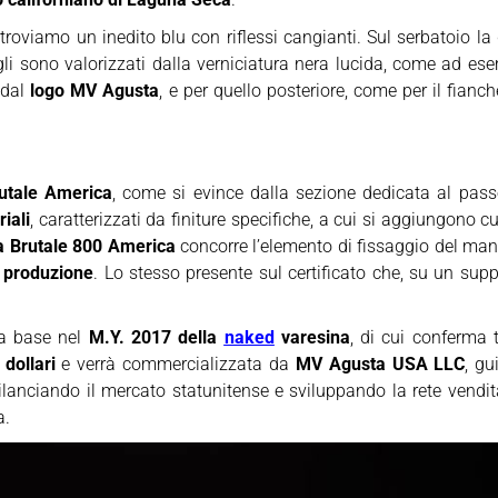
troviamo un inedito blu con riflessi cangianti. Sul serbatoio la
agli sono valorizzati dalla verniciatura nera lucida, come ad es
o dal
logo MV Agusta
, e per quello posteriore, come per il fianch
utale America
, come si evince dalla sezione dedicata al pass
iali
, caratterizzati da finiture specifiche, a cui si aggiungono cu
 Brutale 800 America
concorre l’elemento di fissaggio del manub
 produzione
. Lo stesso presente sul certificato che, su un sup
ia base nel
M.Y. 2017 della
naked
varesina
, di cui conferma t
dollari
e verrà commercializzata da
MV Agusta USA LLC
, g
ilanciando il mercato statunitense e sviluppando la rete vendita
a.