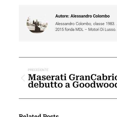
Autore:
Alessandro Colombo
Alessandro Colombo, classe 1983. Ap
2015 fonda MDL – Motori Di Lusso. È 
Naviga
tra
PRECEDENTE
Maserati GranCabrio 
i
Post
debutto a Goodwoo
precedente:
post
Related Posts