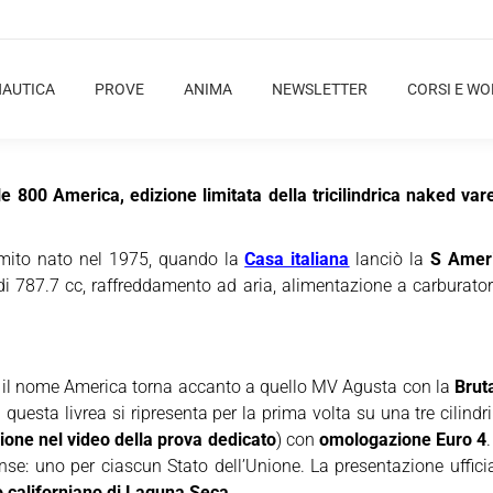
NAUTICA
PROVE
ANIMA
NEWSLETTER
CORSI E W
800 America, edizione limitata della tricilindrica naked var
 mito nato nel 1975, quando la
Casa italiana
lanciò la
S Amer
di 787.7 cc, raffreddamento ad aria, alimentazione a carburator
a – il nome America torna accanto a quello MV Agusta con la
Brut
gi questa livrea si ripresenta per la prima volta su una tre cilindr
ione nel video della prova dedicato
) con
omologazione Euro 4
se: uno per ciascun Stato dell’Unione. La presentazione ufficia
to californiano di Laguna Seca
.