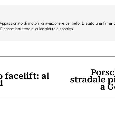
passionato di motori, di aviazione e del bello. È stato una firma d
anche istruttore di guida sicura e sportiva.
Porsc
facelift: al
stradale p
Prossimo
d
a G
post: