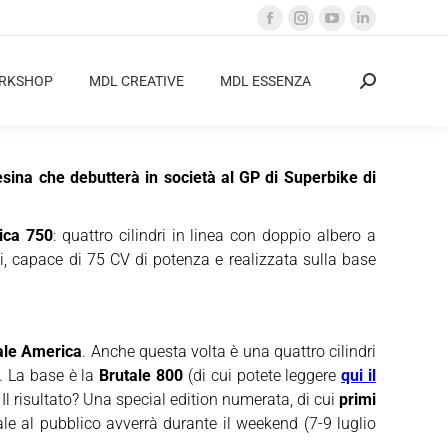
Facebook
Instagram
YouTube
Linkedin
page
page
page
page
opens
opens
opens
opens
ORKSHOP
MDL CREATIVE
MDL ESSENZA
Cerca:
in
in
in
in
new
new
new
new
window
window
window
window
esina che debutterà in società al GP di Superbike di
ica 750
: quattro cilindri in linea con doppio albero a
i, capace di 75 CV di potenza e realizzata sulla base
ale America
. Anche questa volta è una quattro cilindri
i. La base è la
Brutale 800
(di cui potete leggere
qui il
. Il risultato? Una special edition numerata, di cui
primi
le al pubblico avverrà durante il weekend (7-9 luglio