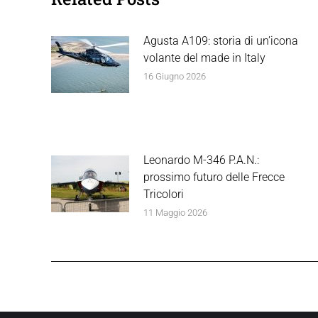
Agusta A109: storia di un’icona
volante del made in Italy
16 Giugno 2026
Leonardo M-346 P.A.N.:
prossimo futuro delle Frecce
Tricolori
11 Maggio 2026