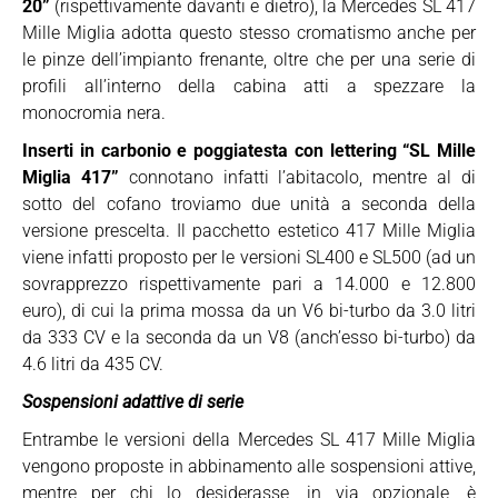
20”
(rispettivamente davanti e dietro), la Mercedes SL 417
Mille Miglia adotta questo stesso cromatismo anche per
le pinze dell’impianto frenante, oltre che per una serie di
profili all’interno della cabina atti a spezzare la
monocromia nera.
Inserti in carbonio e poggiatesta con lettering “SL Mille
Miglia 417”
connotano infatti l’abitacolo, mentre al di
sotto del cofano troviamo due unità a seconda della
versione prescelta. Il pacchetto estetico 417 Mille Miglia
viene infatti proposto per le versioni SL400 e SL500 (ad un
sovrapprezzo rispettivamente pari a 14.000 e 12.800
euro), di cui la prima mossa da un V6 bi-turbo da 3.0 litri
da 333 CV e la seconda da un V8 (anch’esso bi-turbo) da
4.6 litri da 435 CV.
Sospensioni adattive di serie
Entrambe le versioni della Mercedes SL 417 Mille Miglia
vengono proposte in abbinamento alle sospensioni attive,
mentre per chi lo desiderasse, in via opzionale, è