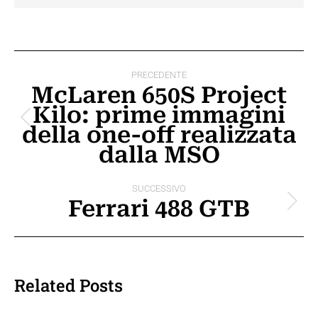
Naviga
PRECEDENTE
tra
McLaren 650S Project
Kilo: prime immagini
i
Post
della one-off realizzata
post
precedente:
dalla MSO
SUCCESSIVO
Ferrari 488 GTB
Prossimo
post:
Related Posts