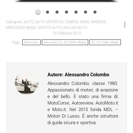
Categorie:
AUTO
,
AUTO SPORTIVE
,
CABRIO
,
GIMS
,
MARCHE
,
MERCEDES-BENZ
,
NOVITÀ AUTO
,
SALONI AUTO
15 Febbraio 2015
Tags:
Mercedes
Mercedes SL 417 Mille Miglia
SL 417 Mille Miglia
Autore:
Alessandro Colombo
Alessandro Colombo, classe 1983.
Appassionato di motori, di aviazione
e del bello. È stato una firma di:
MotoCorse, Autoreview, AutoMoto.it
e Moto.it. Nel 2015 fonda MDL –
Motori Di Lusso. È anche istruttore
di guida sicura e sportiva.