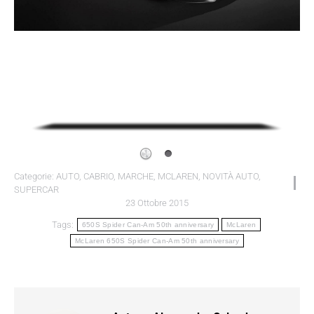
Categorie:
AUTO
,
CABRIO
,
MARCHE
,
MCLAREN
,
NOVITÀ AUTO
,
SUPERCAR
23 Ottobre 2015
Tags:
650S Spider Can-Am 50th anniversary
McLaren
McLaren 650S Spider Can-Am 50th anniversary