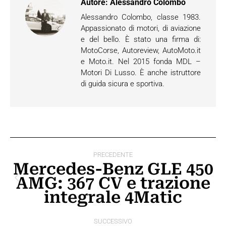
Autore:
Alessandro Colombo
Alessandro Colombo, classe 1983.
Appassionato di motori, di aviazione
e del bello. È stato una firma di:
MotoCorse, Autoreview, AutoMoto.it
e Moto.it. Nel 2015 fonda MDL –
Motori Di Lusso. È anche istruttore
di guida sicura e sportiva.
Naviga
PRECEDENTE
tra
Mercedes-Benz GLE 450
AMG: 367 CV e trazione
i
Post
integrale 4Matic
precedente:
post
SUCCESSIVO