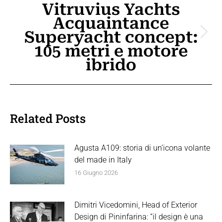
Vitruvius Yachts
Acquaintance
Superyacht concept:
Prossimo
105 metri e motore
post:
ibrido
Related Posts
Agusta A109: storia di un’icona volante
del made in Italy
16 Giugno 2026
Dimitri Vicedomini, Head of Exterior
Design di Pininfarina: “il design è una