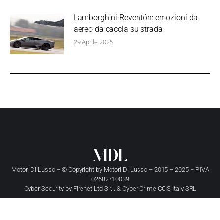
Lamborghini Reventón: emozioni da
aereo da caccia su strada
29 Aprile 2026
Motori Di Lusso – © Copyright by
Motori Di Lusso
– 2015 – 2025 – P.IVA
02682710039
Cyber Security by
Firenet Ltd S.r.l.
&
Cyber Crime CCIS Italy SRL