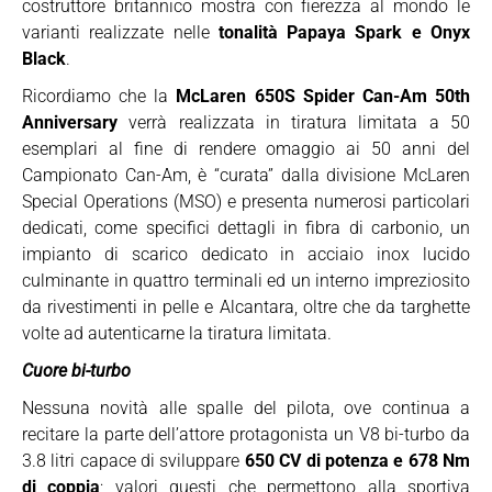
costruttore britannico mostra con fierezza al mondo le
varianti realizzate nelle
tonalità Papaya Spark e Onyx
Black
.
Ricordiamo che la
McLaren 650S Spider Can-Am 50th
Anniversary
verrà realizzata in tiratura limitata a 50
esemplari al fine di rendere omaggio ai 50 anni del
Campionato Can-Am, è “curata” dalla divisione McLaren
Special Operations (MSO) e presenta numerosi particolari
dedicati, come specifici dettagli in fibra di carbonio, un
impianto di scarico dedicato in acciaio inox lucido
culminante in quattro terminali ed un interno impreziosito
da rivestimenti in pelle e Alcantara, oltre che da targhette
volte ad autenticarne la tiratura limitata.
Cuore bi-turbo
Nessuna novità alle spalle del pilota, ove continua a
recitare la parte dell’attore protagonista un V8 bi-turbo da
3.8 litri capace di sviluppare
650 CV di potenza e 678 Nm
di coppia
; valori questi che permettono alla sportiva