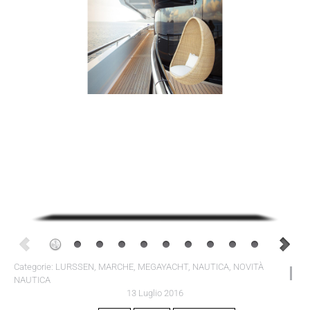
Categorie:
LURSSEN
,
MARCHE
,
MEGAYACHT
,
NAUTICA
,
NOVITÀ
NAUTICA
13 Luglio 2016