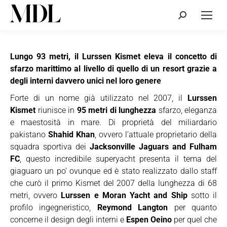
Cerca:
Lungo 93 metri, il Lurssen Kismet eleva il concetto di
sfarzo marittimo al livello di quello di un resort grazie a
degli interni davvero unici nel loro genere
Forte di un nome già utilizzato nel 2007, il
Lurssen
Kismet
riunisce in
95 metri di lunghezza
sfarzo, eleganza
e maestosità in mare. Di proprietà del miliardario
pakistano
Shahid Khan
, ovvero l’attuale proprietario della
squadra sportiva dei
Jacksonville Jaguars and Fulham
FC
, questo incredibile superyacht presenta il tema del
giaguaro un po’ ovunque ed è stato realizzato dallo staff
che curò il primo Kismet del 2007 della lunghezza di 68
metri, ovvero
Lurssen e Moran Yacht and Ship
sotto il
profilo ingegneristico,
Reymond Langton
per quanto
concerne il design degli interni e
Espen Oeino
per quel che