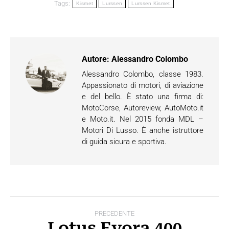
Tags:
Kismet
Lurssen
Lurssen Kismet
Autore:
Alessandro Colombo
Alessandro Colombo, classe 1983.
Appassionato di motori, di aviazione
e del bello. È stato una firma di:
MotoCorse, Autoreview, AutoMoto.it
e Moto.it. Nel 2015 fonda MDL –
Motori Di Lusso. È anche istruttore
di guida sicura e sportiva.
Naviga
PRECEDENTE
tra
Lotus Evora 400