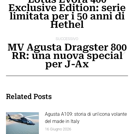
Exclusive Edition: serie
i
Post
limitata per i 50 anni di
post
precedente:
Hethel
SUCCESSIVO
MV Agusta Dragster 800
RR: una nuova special
Prossimo
per J-Ax
post:
Related Posts
Agusta A109: storia di un’icona volante
del made in Italy
16 Giugno 2026