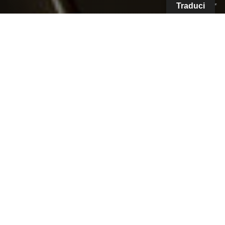
Traduci
Kawasaki introduce CORLEO, un veicolo
robotico a quattro gambe che fonde l’agilità
delle moto con la stabilità della robotica,
aprendo nuove prospettive per la mobilità su
terreni estremi
Kawasaki
ha presentato un nuovo concetto di
mobilità personale con il lancio di
CORLEO
, un
veicolo
fuoristrada robotico
progettato per
affrontare terreni complessi attraverso un
sistema di movimento a quattro gambe
.
Coniugando il DNA motociclistico di Kawasaki
con tecnologie avanzate di robotica e
propulsione, CORLEO è pensato per offrire