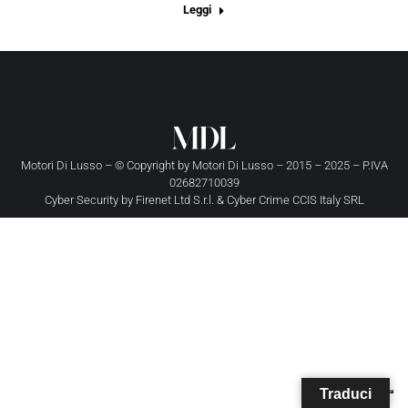
Leggi
Motori Di Lusso – © Copyright by
Motori Di Lusso
– 2015 – 2025 – P.IVA
02682710039
Cyber Security by
Firenet Ltd S.r.l.
&
Cyber Crime CCIS Italy SRL
Traduci