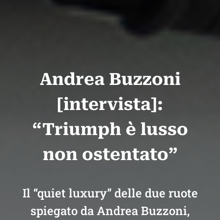
Andrea Buzzoni
[intervista]:
“Triumph è lusso
non ostentato”
Il “quiet luxury” delle due ruote
spiegato da Andrea Buzzoni,