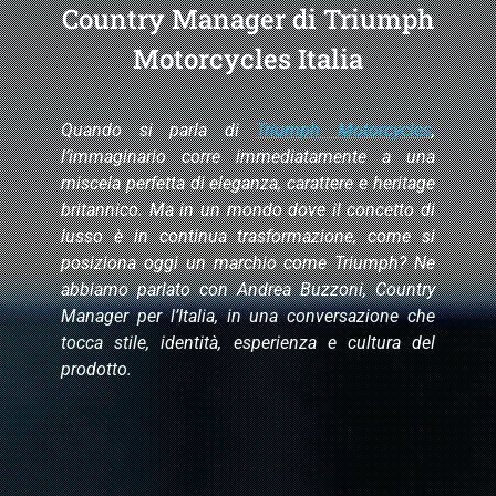
Country Manager di Triumph
Motorcycles Italia
Quando si parla di
Triumph Motorcycles
,
l’immaginario corre immediatamente a una
miscela perfetta di eleganza, carattere e heritage
britannico. Ma in un mondo dove il concetto di
lusso è in continua trasformazione, come si
posiziona oggi un marchio come Triumph? Ne
abbiamo parlato con Andrea Buzzoni, Country
Manager per l’Italia, in una conversazione che
tocca stile, identità, esperienza e cultura del
prodotto.