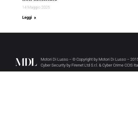
14 Maggio 2025
Leggi
Motori Di Lusso – © Copyright by
Motori Di Lusso
– 2015
Cyber Security by
Firenet Ltd S.r.l.
&
Cyber Crime CCIS It